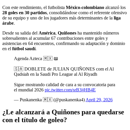
Con este rendimiento, el futbolista
México-colombiano
alcanzó los
28 goles en 30 partidos
, consolidándose como el referente ofensivo
de su equipo y uno de los jugadores más determinantes de la
liga
árabe
.
Desde su salida del
América
,
Quiñones
ha mantenido números
sobresalientes al acumular 67 contribuciones entre goles y
asistencias en 64 encuentros, confirmando su adaptación y dominio
en el
fútbol saudí
.
Agenda Azteca 🇲🇽 📖
🇸🇦 DOBLETE de JULIAN QUIÑONES com el Al
Qadsiah en la Saudi Pro League al Al Riyadh
Sigue mostrando calidad de cara a su convocatoria para
el mundial 2026
pic.twitter.com/srB3ijHB4E
— Puskanenka 🇲🇽 (@puskanenka4)
April 29, 2026
¿Le alcanzará a Quiñones para quedarse
con el título de goleo?