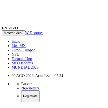
EN VIVO
W Deportes
Mostrar Menú
Inicio
Liga MX
Fútbol Europeo
NFL
Fórmula Uno
Más Deportes
MUNDIAL 2026
09 AGO 2026
,
Actualizado
05:54
Buscar
Newsletters
Regístrate