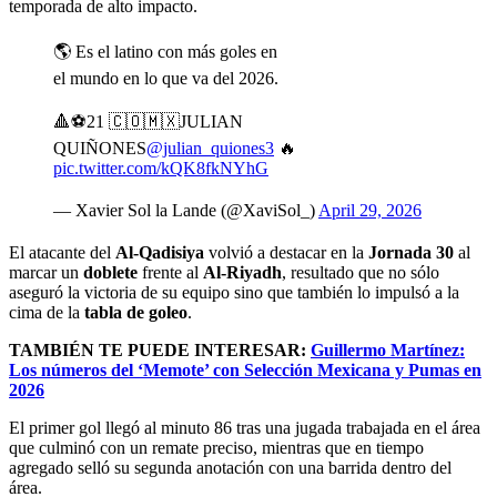
temporada de alto impacto.
🌎 Es el latino con más goles en
el mundo en lo que va del 2026.
🔺⚽️21 🇨🇴🇲🇽JULIAN
QUIÑONES
@julian_quiones3
🔥
pic.twitter.com/kQK8fkNYhG
— Xavier Sol la Lande (@XaviSol_)
April 29, 2026
El atacante del
Al-Qadisiya
volvió a destacar en la
Jornada 30
al
marcar un
doblete
frente al
Al-Riyadh
, resultado que no sólo
aseguró la victoria de su equipo sino que también lo impulsó a la
cima de la
tabla de goleo
.
TAMBIÉN TE PUEDE INTERESAR:
Guillermo Martínez:
Los números del ‘Memote’ con Selección Mexicana y Pumas en
2026
El primer gol llegó al minuto 86 tras una jugada trabajada en el área
que culminó con un remate preciso, mientras que en tiempo
agregado selló su segunda anotación con una barrida dentro del
área.