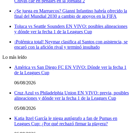
Chivas cae en penales en la Jornada 2
¿Se juega en Marruecos? Gianni Infantino habría ofrecido la
final del Mundial 2030 a cambio de apoyos en la FIFA
Toluca vs Seattle Sounders EN VIVO: posibles alineaciones
y dónde ver la fecha 1 de la Leagues Cup
¡Polémica total! Neymar clasifica al Santos con asistencia, se
encaró con la afición rival y terminó insultado
Lo más leído
América vs San Diego FC EN VIVO: Dónde ver la fecha 1
de la Leagues Cup
06/08/2026
Cruz Azul vs Philadelphia Union EN VIVO: previa, posibles
alineaciones y dónde ver la fecha 1 de la Leagues Cup
05/08/2026
Katia Itzel García le niega autógrafo a fan de Pumas en
Leagues Cup: ¿Por qué rechazó firmar la playera?