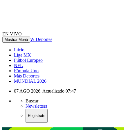
EN VIVO
W Deportes
Mostrar Menú
Inicio
Liga MX
Fútbol Europeo
NFL
Fórmula Uno
Más Deportes
MUNDIAL 2026
07 AGO 2026
,
Actualizado
07:47
Buscar
Newsletters
Regístrate