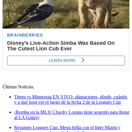
Últimas Noticias
.
Tigres vs Minnesota EN VIVO: alineaciones, dónde, cuándo
y a qué hora ver el juego de la fecha 2 de la Leagues Cup
¡Bomba en la MLS! Chucky Lozano tiene acuerdo para llegar
al LA Galaxy
Resumen Leagues Cup: Messi brilla con el Inter Miami y