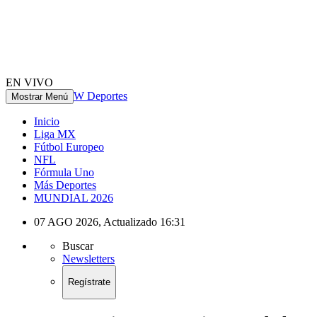
EN VIVO
W Deportes
Mostrar Menú
Inicio
Liga MX
Fútbol Europeo
NFL
Fórmula Uno
Más Deportes
MUNDIAL 2026
07 AGO 2026
,
Actualizado
16:31
Buscar
Newsletters
Regístrate