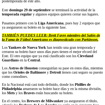
postemporada de este año.
Este
domingo 29 de septiembre
se terminará la actividad de la
temporada regular
y algunos equipos quieren cerrar sus lugares.
Pasamos primero con la
Liga Americana
, pues hay 2 equipos que
ya aseguraron su boleto en la siguiente fase.
TAMBIÉN PUEDES LEER:
Brett Favre miembro del Salón de
la Fama de Fútbol Americano es diagnosticado con Parkinson.
Los
Yankees de Nueva York
han tenido una gran temporada y
cerraron su boleto hace unos días pues tienen el mejor récord del
Este. El otro equipo que ya está clasificado son los
Cleveland
Guardians
en la
Central
.
Los
Astros de Houston
conseguirían su pase en estos días, mientras
que los
Orioles de Baltimore
y
Detroit
tienen casi seguro su puesto
como comodines.
En la Nacional está casi todo definido, donde los
Phillies de
Philadelphia
amarraron su boleto hace días y en la misma división,
los
Mets
y los
Braves
están buscando su boleto.
En el centro, los
Brewers de Milwaukee
ya aseguraron el título,