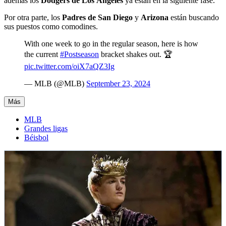
además los
Dodgers de Los Ángeles
ya están en la siguiente fase.
Por otra parte, los
Padres de San Diego
y
Arizona
están buscando
sus puestos como comodines.
With one week to go in the regular season, here is how
the current
#Postseason
bracket shakes out. 🏆
pic.twitter.com/oiX7aQZ3Ig
— MLB (@MLB)
September 23, 2024
Más
MLB
Grandes ligas
Béisbol