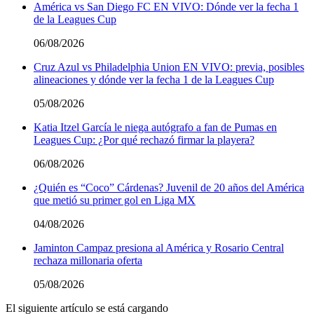
América vs San Diego FC EN VIVO: Dónde ver la fecha 1
de la Leagues Cup
06/08/2026
Cruz Azul vs Philadelphia Union EN VIVO: previa, posibles
alineaciones y dónde ver la fecha 1 de la Leagues Cup
05/08/2026
Katia Itzel García le niega autógrafo a fan de Pumas en
Leagues Cup: ¿Por qué rechazó firmar la playera?
06/08/2026
¿Quién es “Coco” Cárdenas? Juvenil de 20 años del América
que metió su primer gol en Liga MX
04/08/2026
Jaminton Campaz presiona al América y Rosario Central
rechaza millonaria oferta
05/08/2026
El siguiente artículo se está cargando