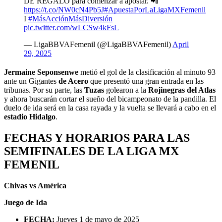
DE REGALO para comenzar a apostar. 📲
https://t.co/NW0cN4Pb5J
#ApuestaPorLaLigaMXFemenil
I
#MásAcciónMásDiversión
pic.twitter.com/wLCSw4kFsL
— LigaBBVAFemenil (@LigaBBVAFemenil)
April
29, 2025
Jermaine Seponsenwe
metió el gol de la clasificación al minuto 93
ante un Gigantes
de Acero
que presentó una gran entrada en las
tribunas. Por su parte, las
Tuzas
golearon a la
Rojinegras del Atlas
y ahora buscarán cortar el sueño del bicampeonato de la pandilla. El
duelo de ida será en la casa rayada y la vuelta se llevará a cabo en el
estadio Hidalgo
.
FECHAS Y HORARIOS PARA LAS
SEMIFINALES DE LA LIGA MX
FEMENIL
Chivas vs América
Juego de Ida
FECHA:
Jueves 1 de mayo de 2025