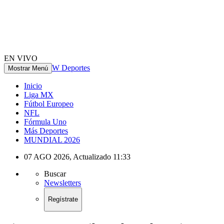
EN VIVO
W Deportes
Mostrar Menú
Inicio
Liga MX
Fútbol Europeo
NFL
Fórmula Uno
Más Deportes
MUNDIAL 2026
07 AGO 2026
,
Actualizado
11:33
Buscar
Newsletters
Regístrate