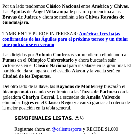
Por un lado tendremos
Clásico Nacional
entre
América
y
Chivas
.
Las
Águilas
de
Ángel Villacampa
le pasaron por encima a las
Bravas de Juárez
y ahora se medirán a las
Chivas Rayadas de
Guadalajara.
TAMBIEN TE PUEDE INTERESAR:
América: Tres bajas
confirmadas de las Águilas para el próximo torneo y un titular
que podría irse en verano
Las dirigidas por
Antonio Contreras
sorprendieron eliminando a
Pumas
en el
Olímpico Universitario
y ahora buscarán salir
victoriosas en el
Clásico Nacional
para instalarse en la gran final. El
partido de ida se jugará en el estadio
Akron
y la vuelta será en
Ciudad de los Deportes
.
Del otro lado de la llave, las
Rayadas
de
Monterrey
buscarán el
bicampeonato
cuando se enfrenten a las
Tuzas de Pachuca
con la
goleadora
Charlyn Corral
. La escuadra de
Amelia Valverde
eliminó a
Tigres
en el
Clásico Regio
y avanzó gracias al criterio de
la mejor posición en la tabla general.
𝗦𝗘𝗠𝗜𝗙𝗜𝗡𝗔𝗟𝗘𝗦 𝗟𝗜𝗦𝗧𝗔𝗦. 😍⏰
Regístrate ahora en
@calientesports
y RECIBE $1,000