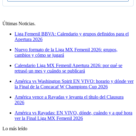
Últimas Noticias
.
Liga Femenil BBVA: Calendario y grupos definidos para el
Apertura 2026
Nuevo formato de la Liga MX Femenil 2026: grupos,
cambios y cómo se jugará
Calendario Liga MX Femenil Apertura 2026: por qué se
retrasó un mes y cuándo se publicará
América vs Washington Spirit EN VIVO: horario y dónde ver
la Final de la Concacaf W Champions Cup 2026
América vence a Rayadas y levanta el título del Clausura
2026
América vs Rayadas: EN VIVO, dónde, cuándo y a qué hora
ver la Final Liga MX Femenil 2026
Lo más leído