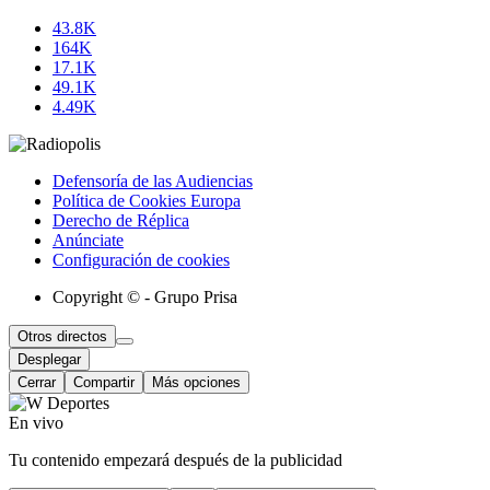
43.8K
164K
17.1K
49.1K
4.49K
Defensoría de las Audiencias
Política de Cookies Europa
Derecho de Réplica
Anúnciate
Configuración de cookies
Copyright © - Grupo Prisa
Otros directos
Desplegar
Cerrar
Compartir
Más opciones
En vivo
Tu contenido empezará después de la publicidad