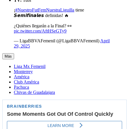
TV:
Tubi
¡
#NuestroFutFemNuestraLiguilla
tiene
𝙎𝙚𝙢𝙞𝙛𝙞𝙣𝙖𝙡𝙚𝙨 definidas! 🔥
¿Quiénes llegarán a la Final? 👀
pic.twitter.com/AftHSeGTy9
— LigaBBVAFemenil (@LigaBBVAFemenil)
April
29, 2025
Más
Liga Mx Femenil
Monterrey
América
Club América
Pachuca
Chivas de Guadalajara