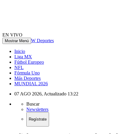
EN VIVO
W Deportes
Mostrar Menú
Inicio
Liga MX
Fútbol Europeo
NFL
Fórmula Uno
Más Deportes
MUNDIAL 2026
07 AGO 2026
,
Actualizado
13:22
Buscar
Newsletters
Regístrate