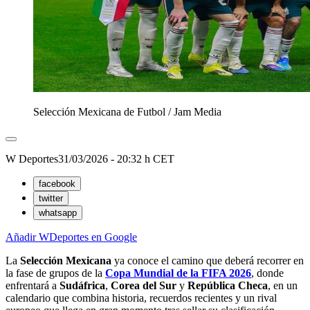
Selección Mexicana de Futbol
/
Jam Media
W Deportes
31/03/2026 - 20:32 h CET
facebook
twitter
whatsapp
Añadir WDeportes en Google
La
Selección Mexicana
ya conoce el camino que deberá recorrer en
la fase de grupos de la
Copa
Mundial de la FIFA 2026
, donde
enfrentará a
Sudáfrica
,
Corea del Sur
y
República Checa
, en un
calendario que combina historia, recuerdos recientes y un rival