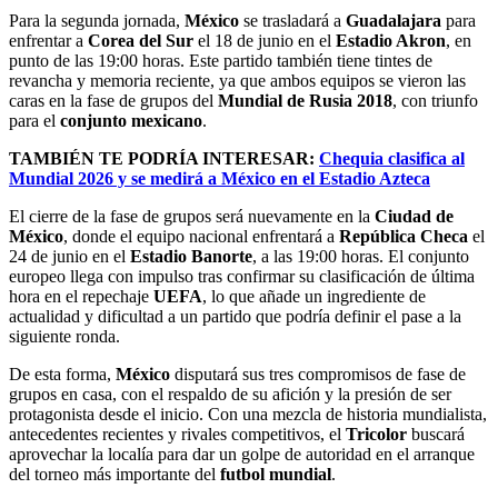
Para la segunda jornada,
México
se trasladará a
Guadalajara
para
enfrentar a
Corea del Sur
el 18 de junio en el
Estadio Akron
, en
punto de las 19:00 horas. Este partido también tiene tintes de
revancha y memoria reciente, ya que ambos equipos se vieron las
caras en la fase de grupos del
Mundial de Rusia 2018
, con triunfo
para el
conjunto mexicano
.
TAMBIÉN
TE PODRÍA INTERESAR:
Chequia clasifica al
Mundial 2026 y se medirá a México en el Estadio Azteca
El cierre de la fase de grupos será nuevamente en la
Ciudad de
México
, donde el equipo nacional enfrentará a
República Checa
el
24 de junio en el
Estadio Banorte
, a las 19:00 horas. El conjunto
europeo llega con impulso tras confirmar su clasificación de última
hora en el repechaje
UEFA
, lo que añade un ingrediente de
actualidad y dificultad a un partido que podría definir el pase a la
siguiente ronda.
De esta forma,
México
disputará sus tres compromisos de fase de
grupos en casa, con el respaldo de su afición y la presión de ser
protagonista desde el inicio. Con una mezcla de historia mundialista,
antecedentes recientes y rivales competitivos, el
Tricolor
buscará
aprovechar la localía para dar un golpe de autoridad en el arranque
del torneo más importante del
futbol mundial
.