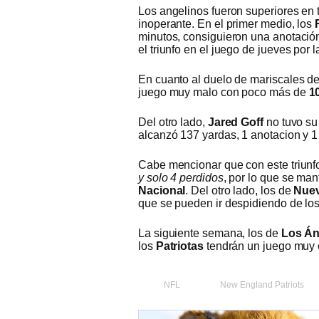
Los angelinos fueron superiores en t
inoperante. En el primer medio, los
minutos, consiguieron una anotación
el triunfo en el juego de jueves por 
En cuanto al duelo de mariscales d
juego muy malo con poco más de
1
Del otro lado,
Jared Goff
no tuvo su
alcanzó 137 yardas, 1 anotacion y 1 
Cabe mencionar que con este triunf
y solo 4 perdidos
, por lo que se ma
Nacional
. Del otro lado, los de
Nuev
que se pueden ir despidiendo de lo
La siguiente semana, los de
Los Án
los
Patriotas
tendrán un juego muy 
NFL
New England Patriots