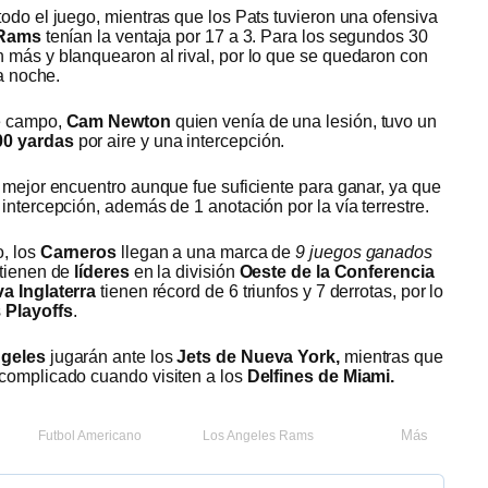
odo el juego, mientras que los Pats tuvieron una ofensiva
Rams
tenían la ventaja por 17 a 3. Para los segundos 30
 más y blanquearon al rival, por lo que se quedaron con
la noche.
e campo,
Cam Newton
quien venía de una lesión, tuvo un
00 yardas
por aire y una intercepción.
 mejor encuentro aunque fue suficiente para ganar, ya que
intercepción, además de 1 anotación por la vía terrestre.
o, los
Carneros
llegan a una marca de
9 juegos ganados
ntienen de
líderes
en la división
Oeste de la Conferencia
a Inglaterra
tienen récord de 6 triunfos y 7 derrotas, por lo
s
Playoffs
.
geles
jugarán ante los
Jets de Nueva York,
mientras que
complicado cuando visiten a los
Delfines de Miami.
Más
Futbol Americano
Los Angeles Rams