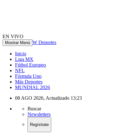
EN VIVO
W Deportes
Mostrar Menú
Inicio
Liga MX
Fútbol Europeo
NFL
Fórmula Uno
Más Deportes
MUNDIAL 2026
08 AGO 2026
,
Actualizado
13:23
Buscar
Newsletters
Regístrate