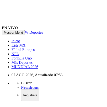
EN VIVO
W Deportes
Mostrar Menú
Inicio
Liga MX
Fútbol Europeo
NFL
Fórmula Uno
Más Deportes
MUNDIAL 2026
07 AGO 2026
,
Actualizado
07:53
Buscar
Newsletters
Regístrate