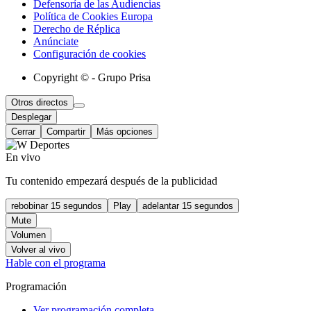
Defensoría de las Audiencias
Política de Cookies Europa
Derecho de Réplica
Anúnciate
Configuración de cookies
Copyright © - Grupo Prisa
Otros directos
Desplegar
Cerrar
Compartir
Más opciones
En vivo
Tu contenido empezará después de la publicidad
rebobinar 15 segundos
Play
adelantar 15 segundos
Mute
Volumen
Volver al vivo
Hable con el programa
Programación
Ver programación completa