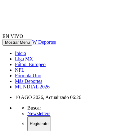
EN VIVO
W Deportes
Mostrar Menú
Inicio
Liga MX
Fútbol Europeo
NFL
Fórmula Uno
Más Deportes
MUNDIAL 2026
10 AGO 2026
,
Actualizado
06:26
Buscar
Newsletters
Regístrate