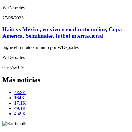
W Deportes
27/06/2023
Haití vs México, en vivo y en directo online, Copa
América, Semifinales, futbol internacional
Sigue el minuto a minuto por WDeportes
W Deportes
01/07/2019
Más noticias
43.8K
164K
17.1K
49.1K
4.49K