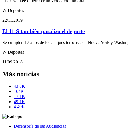
El ex Yankee quiere ser un verdadero inmortal
W Deportes
22/11/2019
El 11-S también paralizo el deporte
Se cumplen 17 años de los ataques terroristas a Nueva York y Washing
W Deportes
11/09/2018
Más noticias
43.8K
164K
17.1K
49.1K
4.49K
Defensoría de las Audiencias