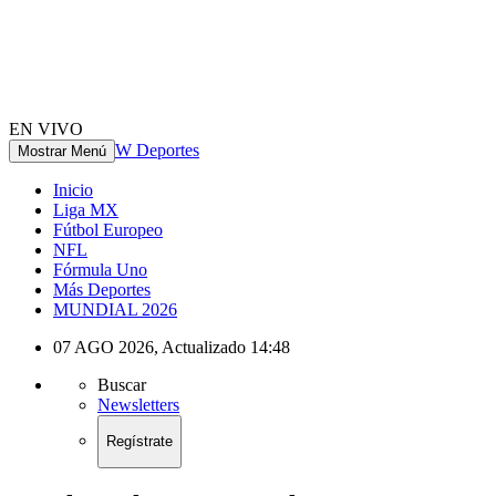
EN VIVO
W Deportes
Mostrar Menú
Inicio
Liga MX
Fútbol Europeo
NFL
Fórmula Uno
Más Deportes
MUNDIAL 2026
07 AGO 2026
,
Actualizado
14:48
Buscar
Newsletters
Regístrate