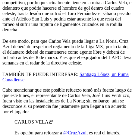
competitivo, por lo que actualmente tiene en la mira a Carlos Vela, el
delantero que podría hacerse el hombre de gol dentro del cuadro
celeste, tras la lesión que sufrió el Toro Fernández el sábado pasado
ante el Atlético San Luis y podría estar ausente lo que resta del
torneo al sufrir una ruptura de ligamentos cruzados en la rodilla
derecha.
De este modo, para que Carlos Vela pueda llegar a La Noria, Cruz
Azul deberá de respetar el reglamento de la Liga MX, por lo tanto,
el delantero deberá de mantenerse como agente libre y deberá de
ficharlo antes del 8 de marzo. Y es que el exjugador del LAFC lleva
semanas en el radar de la directiva celeste.
TAMBIÉN TE PUEDE INTERESAR:
Santiago López, un Puma
Canadiense
Cabe mencionar que este posible refuerzo tomó más fuerza luego de
que este lunes, el representante de Carlos Vela, José Luis Verduzco,
fuera visto en las instalaciones de La Noria; sin embargo, aún se
desconoce si su presencia fue justamente para llegar a un acuerdo
por el jugador.
CARLOS VELA🚨
Es opción para reforzar a
@CruzAzul
, es real el interés.