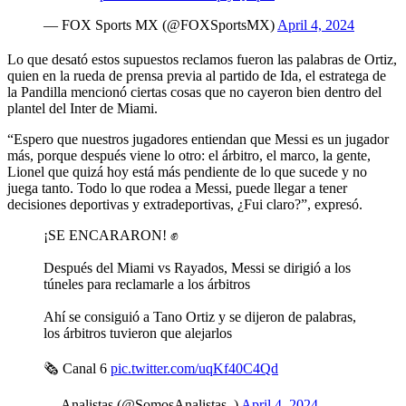
— FOX Sports MX (@FOXSportsMX)
April 4, 2024
Lo que desató estos supuestos reclamos fueron las palabras de Ortiz,
quien en la rueda de prensa previa al partido de Ida, el estratega de
la Pandilla mencionó ciertas cosas que no cayeron bien dentro del
plantel del Inter de Miami.
“Espero que nuestros jugadores entiendan que Messi es un jugador
más, porque después viene lo otro: el árbitro, el marco, la gente,
Lionel que quizá hoy está más pendiente de lo que sucede y no
juega tanto. Todo lo que rodea a Messi, puede llegar a tener
decisiones deportivas y extradeportivas, ¿Fui claro?”, expresó.
¡SE ENCARARON! ✊
Después del Miami vs Rayados, Messi se dirigió a los
túneles para reclamarle a los árbitros
Ahí se consiguió a Tano Ortiz y se dijeron de palabras,
los árbitros tuvieron que alejarlos
🗞️ Canal 6
pic.twitter.com/uqKf40C4Qd
— Analistas (@SomosAnalistas_)
April 4, 2024