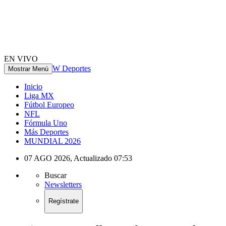
EN VIVO
W Deportes
Mostrar Menú
Inicio
Liga MX
Fútbol Europeo
NFL
Fórmula Uno
Más Deportes
MUNDIAL 2026
07 AGO 2026
,
Actualizado
07:53
Buscar
Newsletters
Regístrate