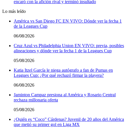
encaró con la afición rival y terminó insultado
Lo más leído
América vs San Diego FC EN VIVO: Dónde ver la fecha 1
de la Leagues Cup
06/08/2026
Cruz Azul vs Philadelphia Union EN VIVO: previa, posibles
alineaciones y dónde ver la fecha 1 de la Leagues Cup
05/08/2026
Katia Itzel García le niega autógrafo a fan de Pumas en
Leagues Cup: ¿Por qué rechazó firmar la playera?
06/08/2026
Jaminton Campaz presiona al América y Rosario Central
rechaza millonaria oferta
05/08/2026
¿Quién es “Coco” Cárdenas? Juvenil de 20 años del América
que metió su primer gol en Liga MX