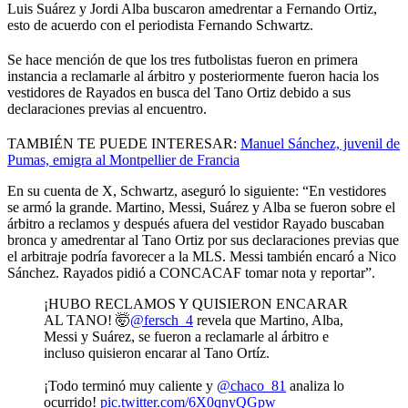
Luis Suárez y Jordi Alba buscaron amedrentar a Fernando Ortiz,
esto de acuerdo con el periodista Fernando Schwartz.
Se hace mención de que los tres futbolistas fueron en primera
instancia a reclamarle al árbitro y posteriormente fueron hacia los
vestidores de Rayados en busca del Tano Ortiz debido a sus
declaraciones previas al encuentro.
TAMBIÉN TE PUEDE INTERESAR:
Manuel Sánchez, juvenil de
Pumas, emigra al Montpellier de Francia
En su cuenta de X, Schwartz, aseguró lo siguiente: “En vestidores
se armó la grande. Martino, Messi, Suárez y Alba se fueron sobre el
árbitro a reclamos y después afuera del vestidor Rayado buscaban
bronca y amedrentar al Tano Ortiz por sus declaraciones previas que
el arbitraje podría favorecer a la MLS. Messi también encaró a Nico
Sánchez. Rayados pidió a CONCACAF tomar nota y reportar”.
¡HUBO RECLAMOS Y QUISIERON ENCARAR
AL TANO! 🤯
@fersch_4
revela que Martino, Alba,
Messi y Suárez, se fueron a reclamarle al árbitro e
incluso quisieron encarar al Tano Ortíz.
¡Todo terminó muy caliente y
@chaco_81
analiza lo
ocurrido!
pic.twitter.com/6X0qnyQGpw