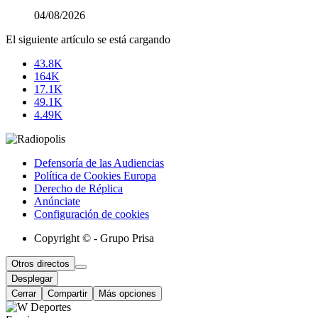
04/08/2026
El siguiente artículo se está cargando
43.8K
164K
17.1K
49.1K
4.49K
Defensoría de las Audiencias
Política de Cookies Europa
Derecho de Réplica
Anúnciate
Configuración de cookies
Copyright © - Grupo Prisa
Otros directos
Desplegar
Cerrar
Compartir
Más opciones