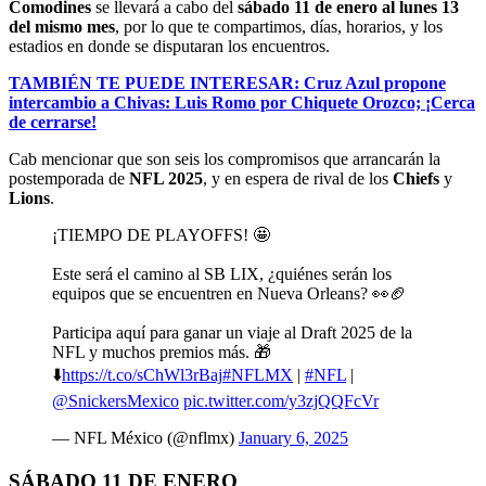
Comodines
se llevará a cabo del
sábado 11 de enero al lunes 13
del mismo mes
, por lo que te compartimos, días, horarios, y los
estadios en donde se disputaran los encuentros.
TAMBIÉN TE PUEDE INTERESAR: Cruz Azul propone
intercambio a Chivas: Luis Romo por Chiquete Orozco; ¡Cerca
de cerrarse!
Cab mencionar que son seis los compromisos que arrancarán la
postemporada de
NFL 2025
, y en espera de rival de los
Chiefs
y
Lions
.
¡TIEMPO DE PLAYOFFS! 🤩
Este será el camino al SB LIX, ¿quiénes serán los
equipos que se encuentren en Nueva Orleans? 👀🏈
Participa aquí para ganar un viaje al Draft 2025 de la
NFL y muchos premios más. 🎁
⬇️
https://t.co/sChWl3rBaj
#NFLMX
|
#NFL
|
@SnickersMexico
pic.twitter.com/y3zjQQFcVr
— NFL México (@nflmx)
January 6, 2025
SÁBADO 11 DE ENERO