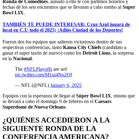
Ronda de Comodines
, aunado a ello te con partimos horarios y
fechas de los seis encuentros que se llevaran a cabo rumbo al
Super
Bowl LIX
.
TAMBIÉN TE PUEDE INTERESAR: Cruz Azul jugará de
local en C.U todo el 2025; ¡Adiós Ciudad de los Deportes!
Fueron dos los equipos que salieron victoriosos dentro de sus
respectivas conferencias, tanto
Kansa City Chiefs
(candidato a
ganar el super tazón de nuevo) como los
Detroit Lions
, la sorpresa
en la
Nacional
.
The
#NFLPlayoffs
are set!
pic.twitter.com/M1ui4No2Qf
— NFL (@NFL)
January 6, 2025
Equipos con la esperanza de llegar al
Súper Bowl LIX
, mismo que
se llevará a cabo el domingo 9 de febrero en el
Caesars
Superdome de Nueva Orleans
.
¿QUIÉNES ACCEDIERON A LA
SIGUIENTE RONDA DE LA
CONFERENCIA AMERICANA?