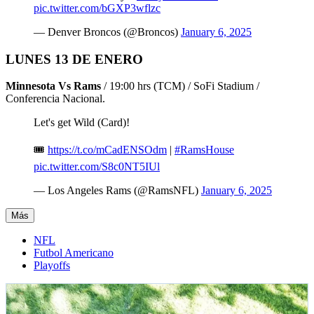
pic.twitter.com/bGXP3wflzc
— Denver Broncos (@Broncos)
January 6, 2025
LUNES 13 DE ENERO
Minnesota Vs Rams
/ 19:00 hrs (TCM) / SoFi Stadium /
Conferencia Nacional.
Let's get Wild (Card)!
🎟️
https://t.co/mCadENSOdm
|
#RamsHouse
pic.twitter.com/S8c0NT5IUl
— Los Angeles Rams (@RamsNFL)
January 6, 2025
Más
NFL
Futbol Americano
Playoffs