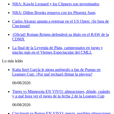
NBA: Kawhi Leonard y los Clippers son investigados
NBA: Dillon Brooks renueva con los Phoenix Suns
Carlos Alcaraz apunta a regresar en el US Open: ¡Se baja de
Cincinnati!
¡Oficial! Roman Reigns defenderá su título en el RAW de la
CDMX
La final de la Leyenda de Plata, campeonatos en juego y
mucho más en el Viernes Espectacular del CMLL
Lo más leído
Katia Itzel García le niega autógrafo a fan de Pumas en
Leagues Cup: ¿Por qué rechazó firmar la playera?
06/08/2026
Tigres vs Minnesota EN VIVO: alineaciones, dónde, cuándo
y a qué hora ver el juego de la fecha 2 de la Leagues Cup
06/08/2026
Cincinnati vs Pumas EN VIVO: previa, posibles alineaciones