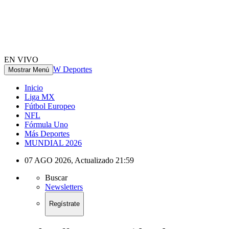
EN VIVO
W Deportes
Mostrar Menú
Inicio
Liga MX
Fútbol Europeo
NFL
Fórmula Uno
Más Deportes
MUNDIAL 2026
07 AGO 2026
,
Actualizado
21:59
Buscar
Newsletters
Regístrate