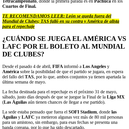
Tetracampeonato
, donde la primera parada es en
Pachuca
en los
Cuartos de Final.
TE RECOMENDAMOS LEER:
León se queda fuera del
Mundial de Clubes; TAS falló en su contra y América de alista
para el repechaje
¿CUÁNDO SE JUEGA EL AMÉRICA VS
LAFC POR EL BOLETO AL MUNDIAL
DE CLUBES?
Desde el pasado 4 de abril,
FIFA
informó a
Los Angeles
y
América
sobre la posibilidad de que el partido se jugara, en espera
del fallo del
TAS
, por lo que, ambos conjuntos ya tienen apartada la
última semana de mayo.
La fecha destinada para el repechaje es el próximo 31 de mayo,
sábado, justo días después de que se juegue la Final de la
Liga MX
(
Las Águilas
aún tienen chances de llegar a ese partido).
La sede estaba pensado que fuera el
SOFI Stadium
, donde
las
Águilas
y
LAFC
ya metieron algunas vez más de 80 mil personas
para un amistoso, sin embargo, para esas fechas se presenta una
banda coreana, por lo que ha sido descartado.