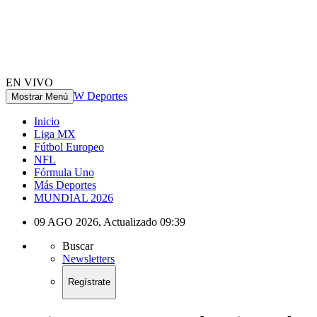
EN VIVO
W Deportes
Mostrar Menú
Inicio
Liga MX
Fútbol Europeo
NFL
Fórmula Uno
Más Deportes
MUNDIAL 2026
09 AGO 2026
,
Actualizado
09:39
Buscar
Newsletters
Regístrate