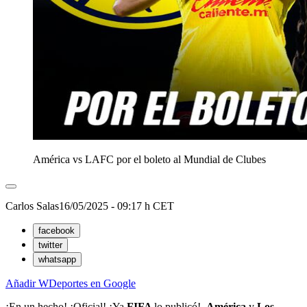
América vs LAFC por el boleto al Mundial de Clubes
Carlos Salas
16/05/2025 - 09:17 h CET
facebook
twitter
whatsapp
Añadir WDeportes en Google
¡En un hecho! ¡Oficial! ¡Ya
FIFA
lo publicó!.
América
y
Los