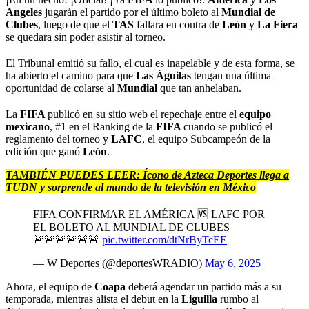
Angeles
jugarán el partido por el último boleto al
Mundial de
Clubes
, luego de que el
TAS
fallara en contra de
León
y
La Fiera
se quedara sin poder asistir al torneo.
El Tribunal emitió su fallo, el cual es inapelable y de esta forma, se
ha abierto el camino para que
Las Águilas
tengan una última
oportunidad de colarse al
Mundial
que tan anhelaban.
La
FIFA
publicó en su sitio web el repechaje entre el
equipo
mexicano
, #1 en el Ranking de la
FIFA
cuando se publicó el
reglamento del torneo y
LAFC
, el equipo Subcampeón de la
edición que ganó
León
.
TAMBIÉN PUEDES LEER:
Ícono de Azteca Deportes llega a
TUDN y sorprende al mundo de la televisión en México
FIFA CONFIRMAR EL AMÉRICA 🆚 LAFC POR
EL BOLETO AL MUNDIAL DE CLUBES
🚨🚨🚨🚨🚨🚨
pic.twitter.com/dtNrByTcEE
— W Deportes (@deportesWRADIO)
May 6, 2025
Ahora, el equipo de
Coapa
deberá agendar un partido más a su
temporada, mientras alista el debut en la
Liguilla
rumbo al