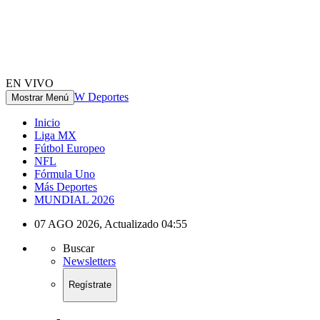
EN VIVO
W Deportes
Mostrar Menú
Inicio
Liga MX
Fútbol Europeo
NFL
Fórmula Uno
Más Deportes
MUNDIAL 2026
07 AGO 2026
,
Actualizado
04:55
Buscar
Newsletters
Regístrate