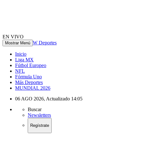
EN VIVO
W Deportes
Mostrar Menú
Inicio
Liga MX
Fútbol Europeo
NFL
Fórmula Uno
Más Deportes
MUNDIAL 2026
06 AGO 2026
,
Actualizado
14:05
Buscar
Newsletters
Regístrate