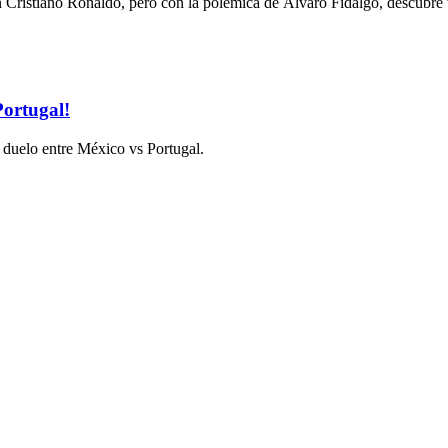
in Cristiano Ronaldo, pero con la polémica de Álvaro Fidalgo, descubre
Portugal!
l duelo entre México vs Portugal.