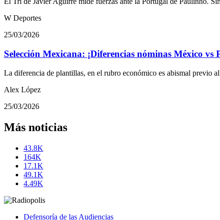
El Tri de Javier Aguirre mide fuerzas ante la Portugal de Paulinho. S
W Deportes
25/03/2026
Selección Mexicana: ¡Diferencias nóminas México vs 
La diferencia de plantillas, en el rubro económico es abismal previo a
Alex López
25/03/2026
Más noticias
43.8K
164K
17.1K
49.1K
4.49K
Defensoría de las Audiencias