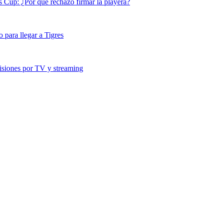
s Cup: ¿Por qué rechazó firmar la playera?
para llegar a Tigres
siones por TV y streaming