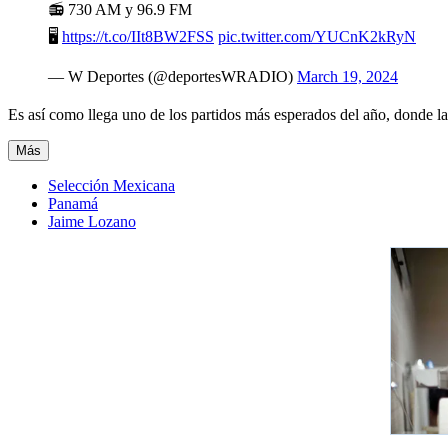
📻 730 AM y 96.9 FM
🖥️
https://t.co/IIt8BW2FSS
pic.twitter.com/YUCnK2kRyN
— W Deportes (@deportesWRADIO)
March 19, 2024
Es así como llega uno de los partidos más esperados del año, donde l
Más
Selección Mexicana
Panamá
Jaime Lozano