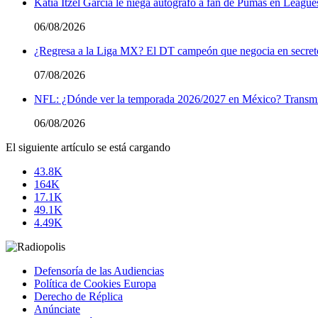
Katia Itzel García le niega autógrafo a fan de Pumas en League
06/08/2026
¿Regresa a la Liga MX? El DT campeón que negocia en secreto 
07/08/2026
NFL: ¿Dónde ver la temporada 2026/2027 en México? Transmi
06/08/2026
El siguiente artículo se está cargando
43.8K
164K
17.1K
49.1K
4.49K
Defensoría de las Audiencias
Política de Cookies Europa
Derecho de Réplica
Anúnciate