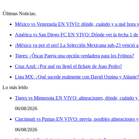
Últimas Noticias
.
México vs Venezuela EN VIVO: dónde, cuándo y a qué hora ver 
América vs San Diego FC EN VIVO: Dónde ver la fecha 1 de
¡México va por el oro! La Selección Mexicana sub-23 venció a 
Tigres: ¿Óscar Pareja una opción verdadera para los Felinos?
Cruz Azul: ¿Por qué no llegó el fichaje de Joao Pedro?
Liga MX: ¿Qué sucede realmente con David Ospina y Atlante?
Lo más leído
Tigres vs Minnesota EN VIVO: alineaciones, dónde, cuándo y a
06/08/2026
Cincinnati vs Pumas EN VIVO: previa, posibles alineaciones y
06/08/2026