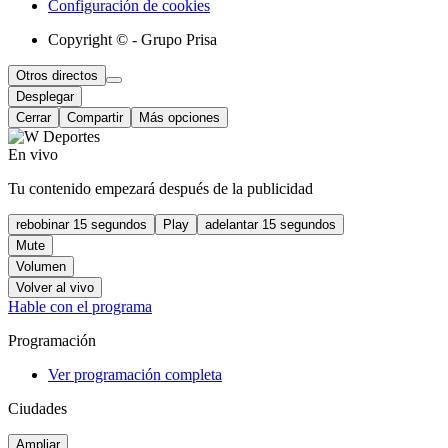
Configuración de cookies
Copyright © - Grupo Prisa
Otros directos
Desplegar
Cerrar
Compartir
Más opciones
En vivo
Tu contenido empezará después de la publicidad
rebobinar 15 segundos
Play
adelantar 15 segundos
Mute
Volumen
Volver al vivo
Hable con el programa
Programación
Ver programación completa
Ciudades
Ampliar