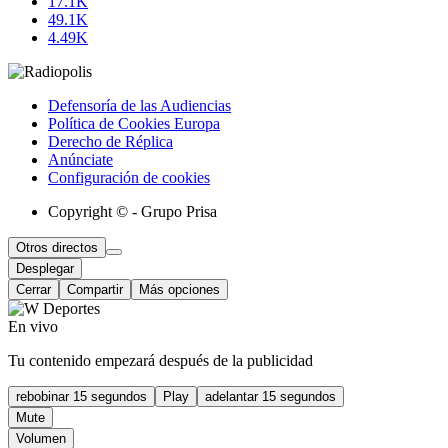
17.1K
49.1K
4.49K
Defensoría de las Audiencias
Política de Cookies Europa
Derecho de Réplica
Anúnciate
Configuración de cookies
Copyright © - Grupo Prisa
Otros directos
Desplegar
Cerrar
Compartir
Más opciones
En vivo
Tu contenido empezará después de la publicidad
rebobinar 15 segundos
Play
adelantar 15 segundos
Mute
Volumen