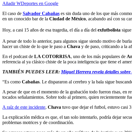
Añadir WDeportes en Google
El caso de
Salvador Cabañas
es sin duda uno de los que más conmo
en un conocido bar de la
Ciudad de México
, acabando así con su car
Hoy, a casi 15 años de esa tragedia, el día a día del
exfutbolista
sigue
A pesar de todo lo anterior, para algunos sigue siendo motivo de burl
hacer un chiste de lo que le paso a
Chava
y de paso, criticando a la a
En el podcast de
LA COTORRISA
, uno de los más populares de
Am
referencia al ya clásico chiste de la poca inteligencia que tiene el ame
TAMBIÉN PUEDES LEER:
Miguel Herrera revela detalles sobre 
“Es como
Cabañas
. Le dispararon al cerebro y la bala sigue buscand
A pesar de que en el momento de la grabación todo fueron risas, en re
tocados señalamientos. Sobre todo al primero, quien recientemente fue 
A raíz de este incidente
,
Chava
tuvo que dejar el futbol, estuvo casi 
La explicación médica es que, el tan solo intentarlo, podría dejar sec
problemas motrices y de coordinación.