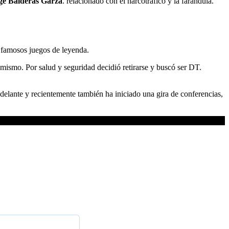
ge Balderas Garza
. relacionado con el narcotráfico y la farándula.
s famosos juegos de leyenda.
 mismo. Por salud y seguridad decidió retirarse y buscó ser DT.
adelante y recientemente también ha iniciado una gira de conferencias,