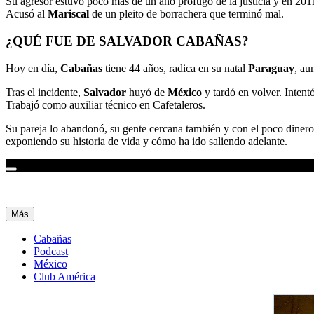
Su agresor estuvo poco más de un año prófugo de la justicia y en 201
Acusó al
Mariscal
de un pleito de borrachera que terminó mal.
¿QUÉ FUE DE SALVADOR CABAÑAS?
Hoy en día,
Cabañas
tiene 44 años, radica en su natal
Paraguay
, au
Tras el incidente,
Salvador
huyó de
México
y tardó en volver. Inten
Trabajó como auxiliar técnico en Cafetaleros.
Su pareja lo abandonó, su gente cercana también y con el poco dinero 
exponiendo su historia de vida y cómo ha ido saliendo adelante.
Más
Cabañas
Podcast
México
Club América