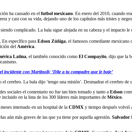
ción ha causado en el
futbol mexicano
. En enero del 2010, cuando era
rera y casi con su vida, dejando uno de los capítulos más tristes y negros
 siendo complicado. La bala sigue alojada en su cabeza y el impacto le 
a. En específico para
Edson Zúñiga
, el famosos comediante mexicano qu
fición del
América
.
érica Latina
, el también conocido como
El Compayito
, dijo que la 
ricanismo.
el incidente con Martinoli; ‘Dile a tu compadre que le baje’
o el cerebro. La bala dijo ‘tengo una misión’. Desmadrar el cerebro de 
des sociales el comentario no fue tan bien tomado y tanto a
Edson
com
incluido en la lista de los 300 líderes más importantes de
México
.
3 meses internado en un hospital de la
CDMX
y tiempo después volvió a
uelas aún más graves de las que ya tiene por aquella agresión.
Salvador