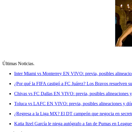
Últimas Noticias
.
Inter Miami vs Monterrey EN VIVO: previa, posibles alineacio
¿Por qué la FIFA castigó a FC Juárez? Los Bravos resuelven su
Chivas vs FC Dallas EN VIVO: previa, posibles alineaciones y
Toluca vs LAFC EN VIVO: previa, posibles alineaciones y dón
¿Regresa a la Liga MX? El DT campeón que negocia en secreto 
Katia Itzel García le niega autógrafo a fan de Pumas en League