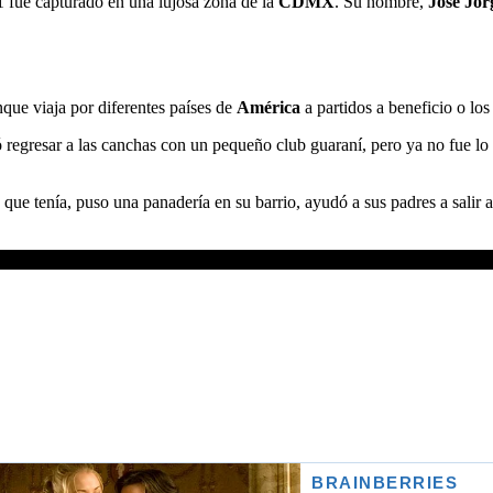
1 fue capturado en una lujosa zona de la
CDMX
. Su nombre,
José Jor
nque viaja por diferentes países de
América
a partidos a beneficio o lo
tó regresar a las canchas con un pequeño club guaraní, pero ya no fue lo
que tenía, puso una panadería en su barrio, ayudó a sus padres a salir 