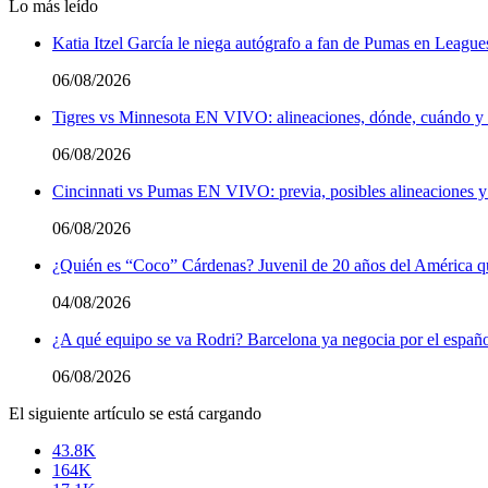
Lo más leído
Katia Itzel García le niega autógrafo a fan de Pumas en League
06/08/2026
Tigres vs Minnesota EN VIVO: alineaciones, dónde, cuándo y a
06/08/2026
Cincinnati vs Pumas EN VIVO: previa, posibles alineaciones y
06/08/2026
¿Quién es “Coco” Cárdenas? Juvenil de 20 años del América q
04/08/2026
¿A qué equipo se va Rodri? Barcelona ya negocia por el españ
06/08/2026
El siguiente artículo se está cargando
43.8K
164K