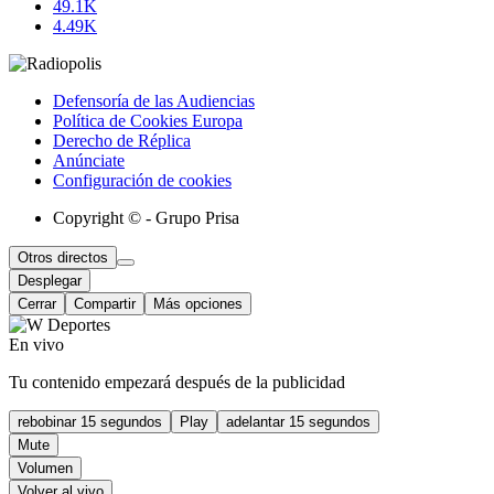
49.1K
4.49K
Defensoría de las Audiencias
Política de Cookies Europa
Derecho de Réplica
Anúnciate
Configuración de cookies
Copyright © - Grupo Prisa
Otros directos
Desplegar
Cerrar
Compartir
Más opciones
En vivo
Tu contenido empezará después de la publicidad
rebobinar 15 segundos
Play
adelantar 15 segundos
Mute
Volumen
Volver al vivo