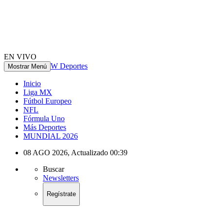
EN VIVO
W Deportes
Mostrar Menú
Inicio
Liga MX
Fútbol Europeo
NFL
Fórmula Uno
Más Deportes
MUNDIAL 2026
08 AGO 2026
,
Actualizado
00:39
Buscar
Newsletters
Regístrate