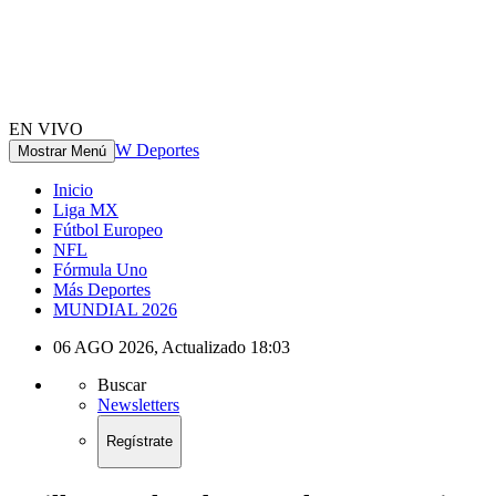
EN VIVO
W Deportes
Mostrar Menú
Inicio
Liga MX
Fútbol Europeo
NFL
Fórmula Uno
Más Deportes
MUNDIAL 2026
06 AGO 2026
,
Actualizado
18:03
Buscar
Newsletters
Regístrate