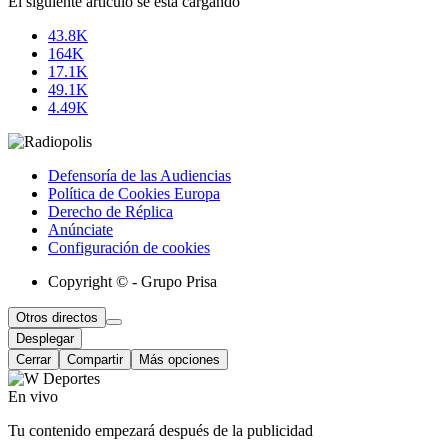
El siguiente artículo se está cargando
43.8K
164K
17.1K
49.1K
4.49K
Defensoría de las Audiencias
Política de Cookies Europa
Derecho de Réplica
Anúnciate
Configuración de cookies
Copyright © - Grupo Prisa
Otros directos
Desplegar
Cerrar
Compartir
Más opciones
En vivo
Tu contenido empezará después de la publicidad