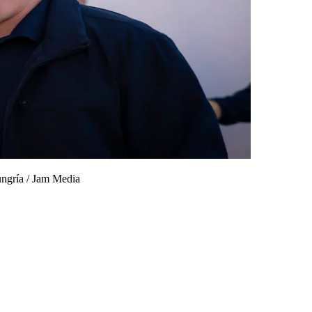
ungría
/
Jam Media