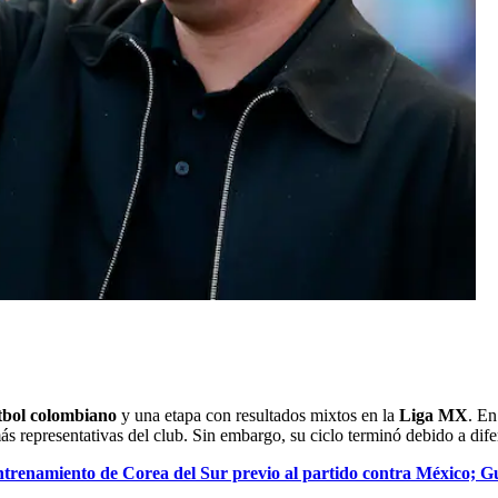
tbol colombiano
y una etapa con resultados mixtos en la
Liga MX
. En
ás representativas del club. Sin embargo, su ciclo terminó debido a difer
ntrenamiento de Corea del Sur previo al partido contra México; G