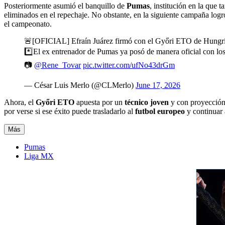
Posteriormente asumió el banquillo de
Pumas
, institución en la que 
eliminados en el repechaje. No obstante, en la siguiente campaña logr
el campeonato.
🚨[OFICIAL] Efraín Juárez firmó con el Győri ETO de Hungrí
*️⃣El ex entrenador de Pumas ya posó de manera oficial con lo
📷
@Rene_Tovar
pic.twitter.com/ufNo43drGm
— César Luis Merlo (@CLMerlo)
June 17, 2026
Ahora, el
Győri ETO
apuesta por un
técnico joven
y con proyección,
por verse si ese éxito puede trasladarlo al
futbol europeo
y continuar
Más
Pumas
Liga MX