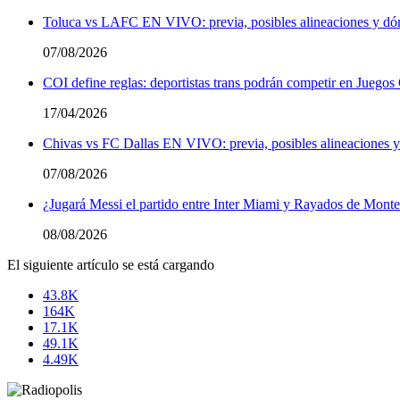
Toluca vs LAFC EN VIVO: previa, posibles alineaciones y dón
07/08/2026
COI define reglas: deportistas trans podrán competir en Juegos
17/04/2026
Chivas vs FC Dallas EN VIVO: previa, posibles alineaciones y
07/08/2026
¿Jugará Messi el partido entre Inter Miami y Rayados de Monte
08/08/2026
El siguiente artículo se está cargando
43.8K
164K
17.1K
49.1K
4.49K