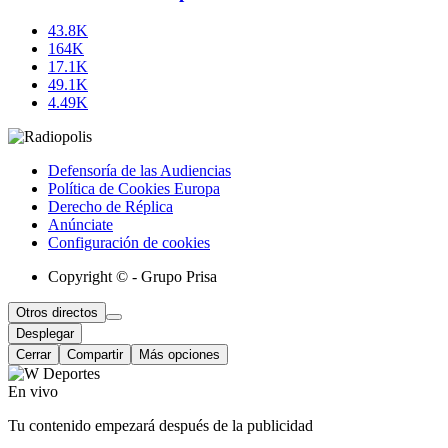
43.8K
164K
17.1K
49.1K
4.49K
Defensoría de las Audiencias
Política de Cookies Europa
Derecho de Réplica
Anúnciate
Configuración de cookies
Copyright © - Grupo Prisa
Otros directos
Desplegar
Cerrar
Compartir
Más opciones
En vivo
Tu contenido empezará después de la publicidad