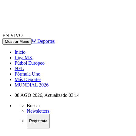
EN VIVO
W Deportes
Mostrar Menú
Inicio
Liga MX
Fútbol Europeo
NFL
Fórmula Uno
Más Deportes
MUNDIAL 2026
08 AGO 2026
,
Actualizado
03:14
Buscar
Newsletters
Regístrate