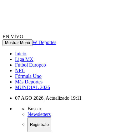
EN VIVO
W Deportes
Mostrar Menú
Inicio
Liga MX
Fútbol Europeo
NFL
Fórmula Uno
Más Deportes
MUNDIAL 2026
07 AGO 2026
,
Actualizado
19:11
Buscar
Newsletters
Regístrate