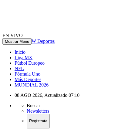
EN VIVO
W Deportes
Mostrar Menú
Inicio
Liga MX
Fútbol Europeo
NFL
Fórmula Uno
Más Deportes
MUNDIAL 2026
08 AGO 2026
,
Actualizado
07:10
Buscar
Newsletters
Regístrate