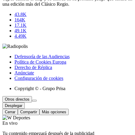
una edición más del Clásico Regio.
43.8K
164K
17.1K
49.1K
4.49K
Defensoría de las Audiencias
Política de Cookies Europa
Derecho de Réplica
Anúnciate
Configuración de cookies
Copyright © - Grupo Prisa
Otros directos
Desplegar
Cerrar
Compartir
Más opciones
En vivo
Tu contenido empezará después de la publicidad