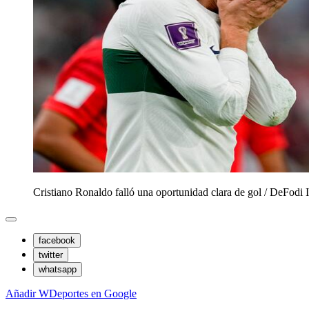
Cristiano Ronaldo falló una oportunidad clara de gol
/
DeFodi 
facebook
twitter
whatsapp
Añadir WDeportes en Google