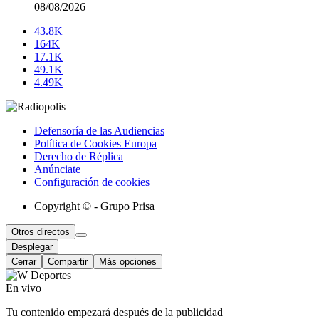
08/08/2026
43.8K
164K
17.1K
49.1K
4.49K
Defensoría de las Audiencias
Política de Cookies Europa
Derecho de Réplica
Anúnciate
Configuración de cookies
Copyright © - Grupo Prisa
Otros directos
Desplegar
Cerrar
Compartir
Más opciones
En vivo
Tu contenido empezará después de la publicidad