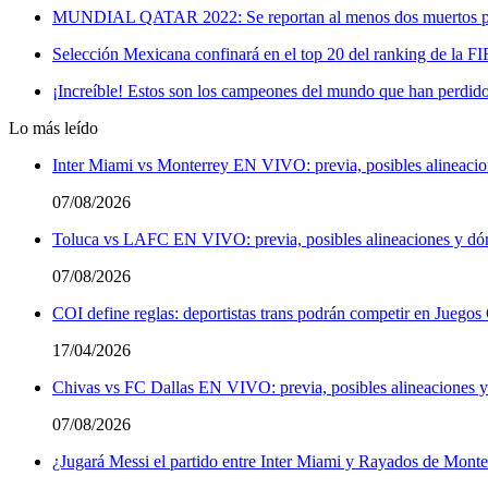
MUNDIAL QATAR 2022: Se reportan al menos dos muertos por 
Selección Mexicana confinará en el top 20 del ranking de la FI
¡Increíble! Estos son los campeones del mundo que han perdido
Lo más leído
Inter Miami vs Monterrey EN VIVO: previa, posibles alineacio
07/08/2026
Toluca vs LAFC EN VIVO: previa, posibles alineaciones y dón
07/08/2026
COI define reglas: deportistas trans podrán competir en Juegos
17/04/2026
Chivas vs FC Dallas EN VIVO: previa, posibles alineaciones y
07/08/2026
¿Jugará Messi el partido entre Inter Miami y Rayados de Monte