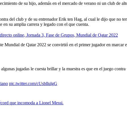
cimiento de su hijo, además en el mercado de verano ni un club de alto 
ra del club y de su entrenador Erik ten Hag, al cual le dijo que no ten
e en su amplia carrera y legado con el que cuenta.
to online, Jornada 3, Fase de Grupos, Mundial de Qatar 2022
 Mundial de Qatar 2022 se convirtió en el primer jugador en marcar en
algunas jugadas le cuesta brillar y la muestra es que en el juego contra 
iano
pic.twitter.com/cUsbllulgG
ord que incomoda a Lionel Messi.