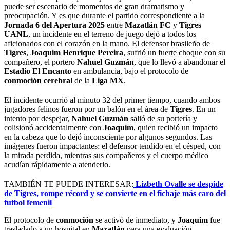
puede ser escenario de momentos de gran dramatismo y
preocupación. Y es que durante el partido correspondiente a la
Jornada 6 del Apertura 2025
entre
Mazatlán FC
y
Tigres
UANL
, un incidente en el terreno de juego dejó a todos los
aficionados con el corazón en la mano. El defensor brasileño de
Tigres
,
Joaquim Henrique Pereira
, sufrió un fuerte choque con su
compañero, el portero
Nahuel Guzmán
, que lo llevó a abandonar el
Estadio El Encanto
en ambulancia, bajo el protocolo de
conmoción cerebral
de la
Liga MX
.
El incidente ocurrió al minuto 32 del primer tiempo, cuando ambos
jugadores felinos fueron por un balón en el área de
Tigres
. En un
intento por despejar,
Nahuel Guzmán
salió de su portería y
colisionó accidentalmente con
Joaquim
, quien recibió un impacto
en la cabeza que lo dejó inconsciente por algunos segundos. Las
imágenes fueron impactantes: el defensor tendido en el césped, con
la mirada perdida, mientras sus compañeros y el cuerpo médico
acudían rápidamente a atenderlo.
TAMBIÉN TE PUEDE INTERESAR:
Lizbeth Ovalle se despide
de Tigres, rompe récord y se convierte en el fichaje más caro del
futbol femenil
El protocolo de
conmoción
se activó de inmediato, y
Joaquim
fue
trasladado a un hospital en
Mazatlán
para una evaluación