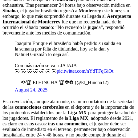
exhaustiva. Tras permanecer 24 horas bajo observación médica en
Sinaloa
, el jugador brasileño regresó a
Monterrey
este lunes; sin
embargo, lo que más sorprendió durante su llegada al
Aeropuerto
Internacional de Monterrey
fue que no recuerda nada de lo
ocurrido el sábado pasado: “No recuerdo la jugada”, respondió
brevemente ante los medios de comunicación.
Joaquim Enrique el brasileño había pedido su salida en
la semana por falta de titularidad, hoy se la dan y
Nahuel Guzmán lo deja así.
Con más razón se va ir JAJAJA
🤣 🤣 🤣 🤣 🤣 🤣 🤣
pic.twitter.com/nYdTFqGiOt
— 🦅🏆 El HINCHA 🏆🦅⚽ (@El_Hincha12)
August 24, 2025
Esta revelación, aunque alarmante, es un recordatorio de la seriedad
de las
conmociones cerebrales
en el deporte y de la importancia de
los protocolos establecidos por la
Liga MX
para proteger la salud de
los jugadores. El reglamento de la
Liga MX
, adoptado desde 2021,
es claro en estos casos: tras una
conmoción
, el jugador debe ser
evaluado de inmediato en el terreno, permanecer bajo observación
hospitalaria entre 24 y 48 horas, y no puede competir durante al