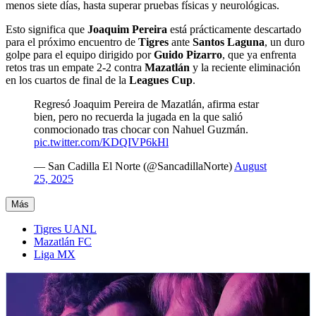
menos siete días, hasta superar pruebas físicas y neurológicas.
Esto significa que
Joaquim Pereira
está prácticamente descartado
para el próximo encuentro de
Tigres
ante
Santos Laguna
, un duro
golpe para el equipo dirigido por
Guido Pizarro
, que ya enfrenta
retos tras un empate 2-2 contra
Mazatlán
y la reciente eliminación
en los cuartos de final de la
Leagues Cup
.
Regresó Joaquim Pereira de Mazatlán, afirma estar
bien, pero no recuerda la jugada en la que salió
conmocionado tras chocar con Nahuel Guzmán.
pic.twitter.com/KDQIVP6kHl
— San Cadilla El Norte (@SancadillaNorte)
August
25, 2025
Más
Tigres UANL
Mazatlán FC
Liga MX