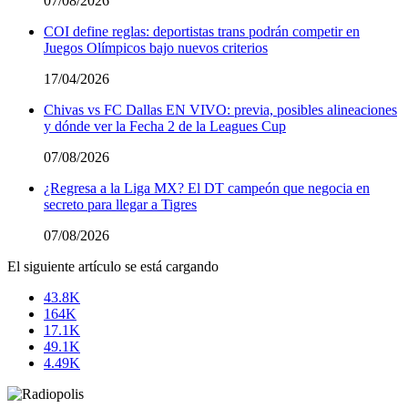
07/08/2026
COI define reglas: deportistas trans podrán competir en
Juegos Olímpicos bajo nuevos criterios
17/04/2026
Chivas vs FC Dallas EN VIVO: previa, posibles alineaciones
y dónde ver la Fecha 2 de la Leagues Cup
07/08/2026
¿Regresa a la Liga MX? El DT campeón que negocia en
secreto para llegar a Tigres
07/08/2026
El siguiente artículo se está cargando
43.8K
164K
17.1K
49.1K
4.49K