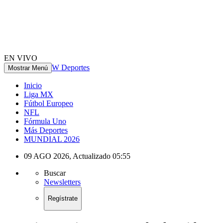
EN VIVO
W Deportes
Mostrar Menú
Inicio
Liga MX
Fútbol Europeo
NFL
Fórmula Uno
Más Deportes
MUNDIAL 2026
09 AGO 2026
,
Actualizado
05:55
Buscar
Newsletters
Regístrate