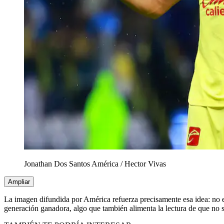
Jonathan Dos Santos América
/
Hector Vivas
Ampliar
La imagen difundida por América refuerza precisamente esa idea: no es
generación ganadora, algo que también alimenta la lectura de que no s