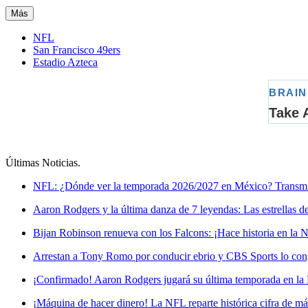
Más
NFL
San Francisco 49ers
Estadio Azteca
Últimas Noticias
.
NFL: ¿Dónde ver la temporada 2026/2027 en México? Transmi
Aaron Rodgers y la última danza de 7 leyendas: Las estrellas d
Bijan Robinson renueva con los Falcons: ¡Hace historia en la 
Arrestan a Tony Romo por conducir ebrio y CBS Sports lo cong
¡Confirmado! Aaron Rodgers jugará su última temporada en l
¡Máquina de hacer dinero! La NFL reparte histórica cifra de 