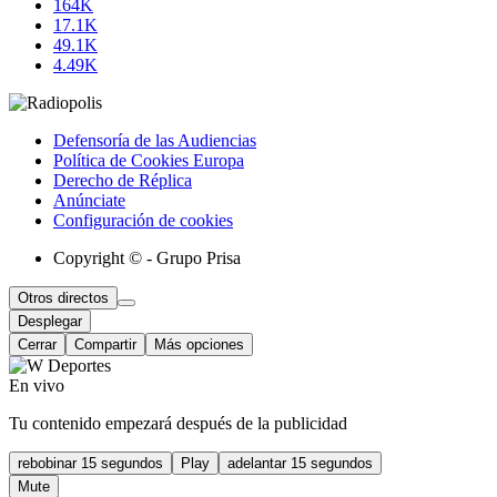
164K
17.1K
49.1K
4.49K
Defensoría de las Audiencias
Política de Cookies Europa
Derecho de Réplica
Anúnciate
Configuración de cookies
Copyright © - Grupo Prisa
Otros directos
Desplegar
Cerrar
Compartir
Más opciones
En vivo
Tu contenido empezará después de la publicidad
rebobinar 15 segundos
Play
adelantar 15 segundos
Mute