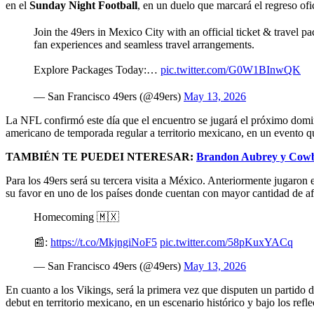
en el
Sunday Night Football
, en un duelo que marcará el regreso ofic
Join the 49ers in Mexico City with an official ticket & travel 
fan experiences and seamless travel arrangements.
Explore Packages Today:…
pic.twitter.com/G0W1BInwQK
— San Francisco 49ers (@49ers)
May 13, 2026
La NFL confirmó este día que el encuentro se jugará el próximo domi
americano de temporada regular a territorio mexicano, en un evento q
TAMBIÉN TE PUEDEI NTERESAR:
Brandon Aubrey y Cowboy
Para los 49ers será su tercera visita a México. Anteriormente jugaron
su favor en uno de los países donde cuentan con mayor cantidad de af
Homecoming 🇲🇽
📰:
https://t.co/MkjngiNoF5
pic.twitter.com/58pKuxYACq
— San Francisco 49ers (@49ers)
May 13, 2026
En cuanto a los Vikings, será la primera vez que disputen un partido 
debut en territorio mexicano, en un escenario histórico y bajo los refl