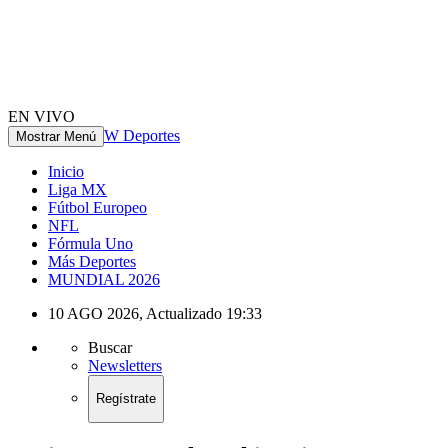
EN VIVO
W Deportes
Mostrar Menú
Inicio
Liga MX
Fútbol Europeo
NFL
Fórmula Uno
Más Deportes
MUNDIAL 2026
10 AGO 2026
,
Actualizado
19:33
Buscar
Newsletters
Regístrate