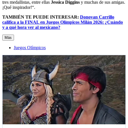
tres medallistas, entre ellas
Jessica Diggins
y muchas de sus amigas.
¡Qué inspirador!“.
TAMBIÉN TE PUEDE INTERESAR:
Donovan Carrillo
califica a la FINAL en Juegos Olímpicos Milán 2026: ¿Cuándo
y a qué hora ver al mexicano?
Más
Juegos Olímpicos