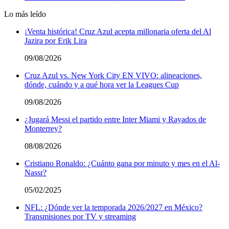
Lo más leído
¡Venta histórica! Cruz Azul acepta millonaria oferta del Al
Jazira por Erik Lira
09/08/2026
Cruz Azul vs. New York City EN VIVO: alineaciones,
dónde, cuándo y a qué hora ver la Leagues Cup
09/08/2026
¿Jugará Messi el partido entre Inter Miami y Rayados de
Monterrey?
08/08/2026
Cristiano Ronaldo: ¿Cuánto gana por minuto y mes en el Al-
Nassr?
05/02/2025
NFL: ¿Dónde ver la temporada 2026/2027 en México?
Transmisiones por TV y streaming