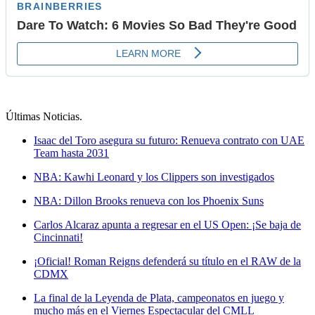
Últimas Noticias
.
Isaac del Toro asegura su futuro: Renueva contrato con UAE
Team hasta 2031
NBA: Kawhi Leonard y los Clippers son investigados
NBA: Dillon Brooks renueva con los Phoenix Suns
Carlos Alcaraz apunta a regresar en el US Open: ¡Se baja de
Cincinnati!
¡Oficial! Roman Reigns defenderá su título en el RAW de la
CDMX
La final de la Leyenda de Plata, campeonatos en juego y
mucho más en el Viernes Espectacular del CMLL