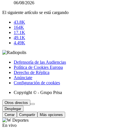
06/08/2026
El siguiente artículo se está cargando
43.8K
164K
17.1K
49.1K
4.49K
Defensoría de las Audiencias
Política de Cookies Europa
Derecho de Réplica
Anúnciate
Configuración de cookies
Copyright © - Grupo Prisa
Otros directos
Desplegar
Cerrar
Compartir
Más opciones
En vivo