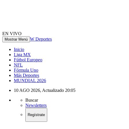
EN VIVO
W Deportes
Mostrar Menú
Inicio
Liga MX
Fútbol Europeo
NFL
Fórmula Uno
Más Deportes
MUNDIAL 2026
10 AGO 2026
,
Actualizado
20:05
Buscar
Newsletters
Regístrate