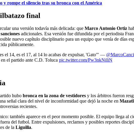
 y rompe el silencio tras su bronca con el América
ilbatazo final
ircular una versión todavía más delicada: que
Marco Antonio Ortiz
hab
a
sanciones
adicionales. Esa versión fue difundida por el periodista Fr
posible nuevo capítulo disciplinario para un equipo que venía de días e
ocida públicamente.
 el 14, es el 17, al 14 lo acabas de expulsar, 'Gato'" —
@MarcoCanci
 en el partido ante C.D. Toluca
pic.twitter.com/Pw3nkNiIiN
ia
 partido hubo
bronca en la zona de vestidores
y los árbitros fueron res
 una señal clara del nivel de inconformidad que dejó la noche en
Mazatl
troversias recientes.
ímico: también aparece en el peor momento posible. El equipo llega al ci
era del futbol. Entre expulsiones, reclamos y posibles reportes discipl
tes de la
Liguilla
.