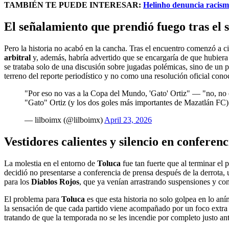
TAMBIÉN TE PUEDE INTERESAR:
Helinho denuncia racismo
El señalamiento que prendió fuego tras el s
Pero la historia no acabó en la cancha. Tras el encuentro comenzó a c
arbitral
y, además, habría advertido que se encargaría de que hubier
se trataba solo de una discusión sobre jugadas polémicas, sino de un 
terreno del reporte periodístico y no como una resolución oficial con
"Por eso no vas a la Copa del Mundo, 'Gato' Ortiz" — "no, no es
"Gato" Ortiz (y los dos goles más importantes de Mazatlán FC)
— lilboimx (@lilboimx)
April 23, 2026
Vestidores calientes y silencio en conferenc
La molestia en el entorno de
Toluca
fue tan fuerte que al terminar el
decidió no presentarse a conferencia de prensa después de la derrota,
para los
Diablos Rojos
, que ya venían arrastrando suspensiones y con
El problema para
Toluca
es que esta historia no solo golpea en lo an
la sensación de que cada partido viene acompañado por un foco extra fu
tratando de que la temporada no se les incendie por completo justo an