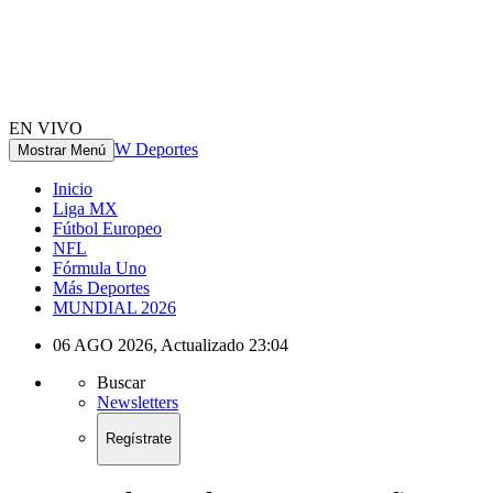
EN VIVO
W Deportes
Mostrar Menú
Inicio
Liga MX
Fútbol Europeo
NFL
Fórmula Uno
Más Deportes
MUNDIAL 2026
06 AGO 2026
,
Actualizado
23:04
Buscar
Newsletters
Regístrate