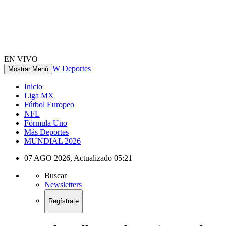
EN VIVO
W Deportes
Mostrar Menú
Inicio
Liga MX
Fútbol Europeo
NFL
Fórmula Uno
Más Deportes
MUNDIAL 2026
07 AGO 2026
,
Actualizado
05:21
Buscar
Newsletters
Regístrate