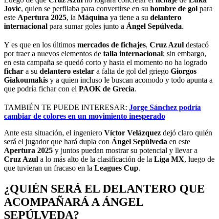
Jovic
, quien se perfilaba para convertirse en su
hombre de gol
para
este
Apertura 2025
, la
Máquina
ya tiene a su
delantero
internacional
para sumar goles junto a
Ángel Sepúlveda
.
Y es que en los últimos
mercados de fichajes
,
Cruz Azul
destacó
por traer a nuevos elementos de
talla internacional
; sin embargo,
en esta campaña se quedó corto y hasta el momento no ha logrado
fichar
a su
delantero estelar
a falta de gol del griego
Giorgos
Giakoumakis
y a quien incluso le buscan acomodo y todo apunta a
que podría fichar con el
PAOK de Grecia
.
TAMBIÉN TE PUEDE INTERESAR:
Jorge Sánchez podría
cambiar de colores en un movimiento inesperado
Ante esta situación, el ingeniero
Víctor Velázquez
dejó claro quién
será el jugador que hará dupla con
Ángel Sepúlveda
en este
Apertura 2025
y juntos puedan mostrar su potencial y llevar a
Cruz Azul
a lo más alto de la clasificación de la
Liga MX
, luego de
que tuvieran un fracaso en la
Leagues Cup
.
¿QUIÉN SERÁ EL DELANTERO QUE
ACOMPAÑARÁ A ÁNGEL
SEPÚLVEDA?