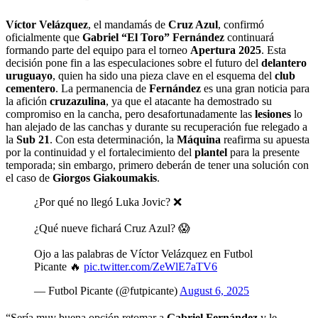
Víctor Velázquez
, el mandamás de
Cruz Azul
, confirmó
oficialmente que
Gabriel “El Toro” Fernández
continuará
formando parte del equipo para el torneo
Apertura 2025
. Esta
decisión pone fin a las especulaciones sobre el futuro del
delantero
uruguayo
, quien ha sido una pieza clave en el esquema del
club
cementero
. La permanencia de
Fernández
es una gran noticia para
la afición
cruzazulina
, ya que el atacante ha demostrado su
compromiso en la cancha, pero desafortunadamente las
lesiones
lo
han alejado de las canchas y durante su recuperación fue relegado a
la
Sub 21
. Con esta determinación, la
Máquina
reafirma su apuesta
por la continuidad y el fortalecimiento del
plantel
para la presente
temporada; sin embargo, primero deberán de tener una solución con
el caso de
Giorgos Giakoumakis
.
¿Por qué no llegó Luka Jovic? ❌
¿Qué nueve fichará Cruz Azul? 😱
Ojo a las palabras de Víctor Velázquez en Futbol
Picante 🔥
pic.twitter.com/ZeWlE7aTV6
— Futbol Picante (@futpicante)
August 6, 2025
“Sería muy buena opción retomar a
Gabriel Fernández
y le