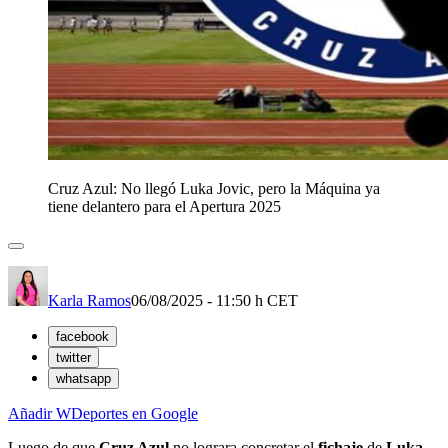
Cruz Azul: No llegó Luka Jovic, pero la Máquina ya
tiene delantero para el Apertura 2025
Karla Ramos
06/08/2025 - 11:50 h CET
facebook
twitter
whatsapp
Añadir WDeportes en Google
Luego de que
Cruz Azul
no lograra concretar el
fichaje
de
Luka