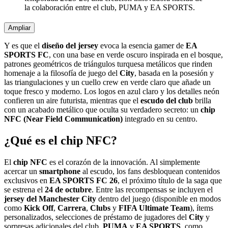
la colaboración entre el club, PUMA y EA SPORTS.
Ampliar
Y es que el
diseño del jersey
evoca la esencia gamer de
EA
SPORTS FC
, con una base en verde oscuro inspirada en el bosque,
patrones geométricos de triángulos turquesa metálicos que rinden
homenaje a la filosofía de juego del
City
, basada en la posesión y
las triangulaciones y un cuello crew en verde claro que añade un
toque fresco y moderno. Los logos en azul claro y los detalles neón
confieren un aire futurista, mientras que el
escudo del club
brilla
con un acabado metálico que oculta su verdadero secreto: un
chip
NFC (Near Field Communication)
integrado en su centro.
¿Qué es el chip NFC?
El
chip NFC
es el corazón de la innovación. Al simplemente
acercar un
smartphone
al escudo, los fans desbloquean contenidos
exclusivos en
EA SPORTS FC 26
, el próximo título de la saga que
se estrena el
24 de octubre
. Entre las recompensas se incluyen el
jersey del Manchester City
dentro del juego (disponible en modos
como
Kick Off
,
Carrera
,
Clubs
y
FIFA Ultimate Team
), ítems
personalizados, selecciones de préstamo de jugadores del
City
y
sorpresas adicionales del club,
PUMA
y
EA SPORTS
, como