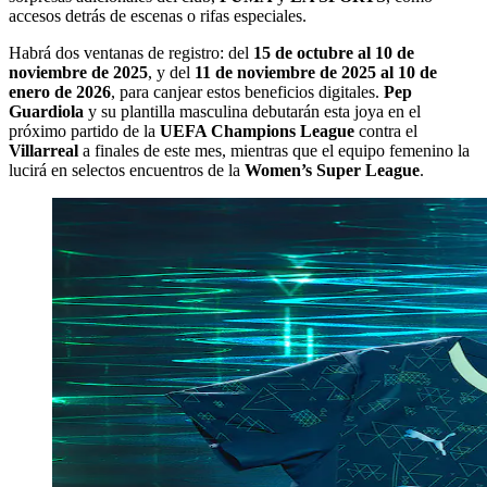
accesos detrás de escenas o rifas especiales.
Habrá dos ventanas de registro: del
15 de octubre al 10 de
noviembre de 2025
, y del
11 de noviembre de 2025 al 10 de
enero de 2026
, para canjear estos beneficios digitales.
Pep
Guardiola
y su plantilla masculina debutarán esta joya en el
próximo partido de la
UEFA Champions League
contra el
Villarreal
a finales de este mes, mientras que el equipo femenino la
lucirá en selectos encuentros de la
Women’s Super League
.