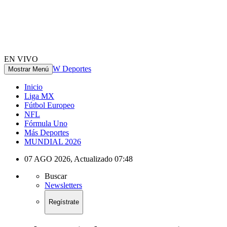
EN VIVO
W Deportes
Mostrar Menú
Inicio
Liga MX
Fútbol Europeo
NFL
Fórmula Uno
Más Deportes
MUNDIAL 2026
07 AGO 2026
,
Actualizado
07:48
Buscar
Newsletters
Regístrate