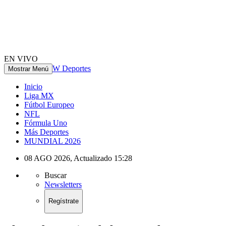
EN VIVO
W Deportes
Mostrar Menú
Inicio
Liga MX
Fútbol Europeo
NFL
Fórmula Uno
Más Deportes
MUNDIAL 2026
08 AGO 2026
,
Actualizado
15:28
Buscar
Newsletters
Regístrate