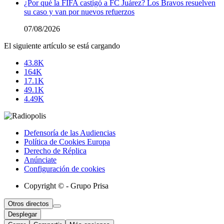
¿Por qué la FIFA castigó a FC Juárez? Los Bravos resuelven
su caso y van por nuevos refuerzos
07/08/2026
El siguiente artículo se está cargando
43.8K
164K
17.1K
49.1K
4.49K
Defensoría de las Audiencias
Política de Cookies Europa
Derecho de Réplica
Anúnciate
Configuración de cookies
Copyright © - Grupo Prisa
Otros directos
Desplegar