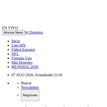
EN VIVO
W Deportes
Mostrar Menú
Inicio
Liga MX
Fútbol Europeo
NFL
Fórmula Uno
Más Deportes
MUNDIAL 2026
07 AGO 2026
,
Actualizado
21:41
Buscar
Newsletters
Regístrate