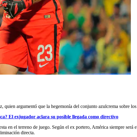
z, quien argumentó que la hegemonía del conjunto azulcrema sobre los un
a? El exjugador aclara su posible llegada como directivo
en el terreno de juego. Según el ex portero, América siempre será el fav
iminación directa.