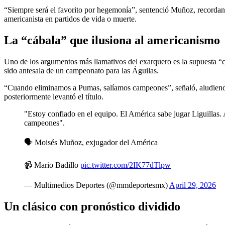
“Siempre será el favorito por hegemonía”, sentenció Muñoz, recordando
americanista en partidos de vida o muerte.
La “cábala” que ilusiona al americanismo
Uno de los argumentos más llamativos del exarquero es la supuesta “c
sido antesala de un campeonato para las Águilas.
“Cuando eliminamos a Pumas, salíamos campeones”, señaló, aludiendo 
posteriormente levantó el título.
"Estoy confiado en el equipo. El América sabe jugar Liguillas.
campeones".
🗣 Moisés Muñoz, exjugador del América
📹 Mario Badillo
pic.twitter.com/2IK77dTlpw
— Multimedios Deportes (@mmdeportesmx)
April 29, 2026
Un clásico con pronóstico dividido