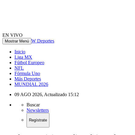
EN VIVO
W Deportes
Mostrar Menú
Inicio
Liga MX
Fútbol Europeo
NFL
Fórmula Uno
Más Deportes
MUNDIAL 2026
09 AGO 2026
,
Actualizado
15:12
Buscar
Newsletters
Regístrate