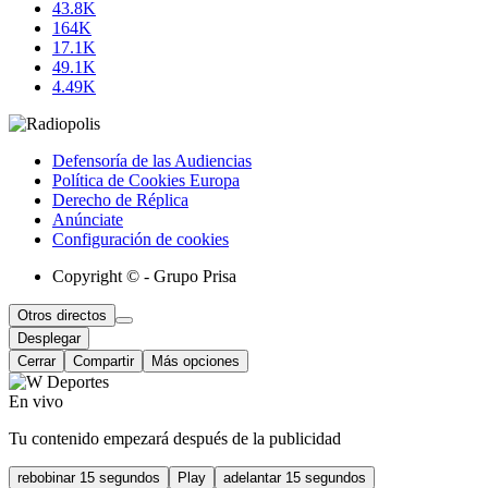
43.8K
164K
17.1K
49.1K
4.49K
Defensoría de las Audiencias
Política de Cookies Europa
Derecho de Réplica
Anúnciate
Configuración de cookies
Copyright © - Grupo Prisa
Otros directos
Desplegar
Cerrar
Compartir
Más opciones
En vivo
Tu contenido empezará después de la publicidad
rebobinar 15 segundos
Play
adelantar 15 segundos