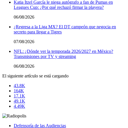
Katia Itzel García le niega autógrafo a fan de Pumas en
Leagues Cup: ¿Por qué rechazó firmar la playera?
06/08/2026
¿Regresa a la Liga MX? El DT campeón que negocia en
secreto para llegar a Tigres
07/08/2026
NFL: ¿Dónde ver la temporada 2026/2027 en México?
Transmisiones por TV y streaming
06/08/2026
El siguiente artículo se está cargando
43.8K
164K
17.1K
49.1K
4.49K
Defensoría de las Audiencias