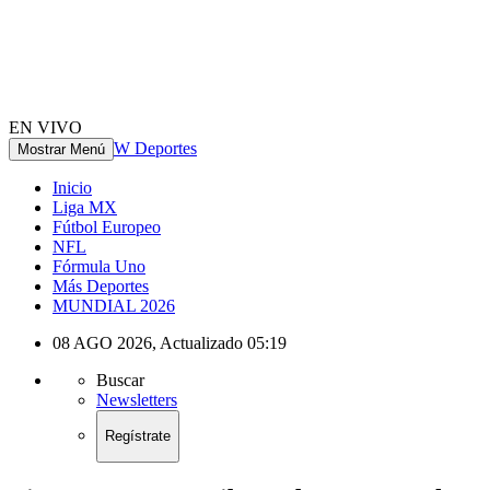
EN VIVO
W Deportes
Mostrar Menú
Inicio
Liga MX
Fútbol Europeo
NFL
Fórmula Uno
Más Deportes
MUNDIAL 2026
08 AGO 2026
,
Actualizado
05:19
Buscar
Newsletters
Regístrate