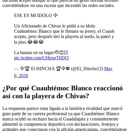
nacional aceptó aunque lo que parecía un gesto normal terminó
convirtiéndose en una escena que incendió las redes sociales.
ESE ES MI IDOLO 🦅
Un Aficionado de Chivas le pidió a su ídolo
Cuahutémoc Blanco que le firmara su jersey, el Cuauh
acepto, pero después tiró la playera al suelo, la pateó y
la piso.😂😂😂
La basura en su lugar.🫡👏🏻
pic.twitter.com/UHpxeT6Df3
— 🦅🏆 El HINCHA 🏆🦅⚽ (@El_Hincha12)
May
6, 2026
¿Por qué Cuauhtémoc Blanco reaccionó
así con la playera de Chivas?
La respuesta parece estar ligada a la histórica rivalidad que marcó
gran parte de su carrera profesional ya que Cuauhtémoc Blanco
nunca ocultó su rechazo hacia el Guadalajara y constantemente
alimentó la competencia deportiva con declaraciones, festejos y
actitudes que conectaron con la afición americanista, convirtiéndose