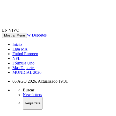
EN VIVO
W Deportes
Mostrar Menú
Inicio
Liga MX
Fútbol Europeo
NFL
Fórmula Uno
Más Deportes
MUNDIAL 2026
06 AGO 2026
,
Actualizado
19:31
Buscar
Newsletters
Regístrate