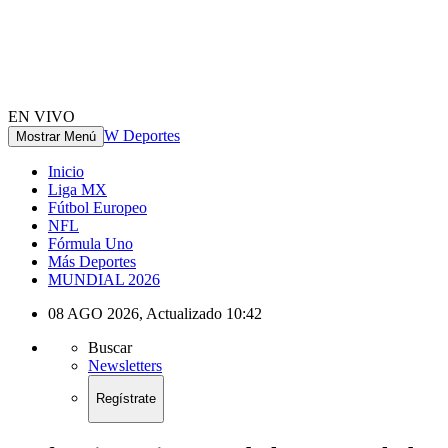
EN VIVO
W Deportes
Mostrar Menú
Inicio
Liga MX
Fútbol Europeo
NFL
Fórmula Uno
Más Deportes
MUNDIAL 2026
08 AGO 2026
,
Actualizado
10:42
Buscar
Newsletters
Regístrate