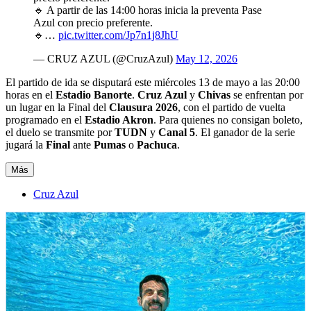
🔹 A partir de las 14:00 horas inicia la preventa Pase
Azul con precio preferente.
🔹…
pic.twitter.com/Jp7n1j8JhU
— CRUZ AZUL (@CruzAzul)
May 12, 2026
El partido de ida se disputará este miércoles 13 de mayo a las 20:00
horas en el
Estadio Banorte
.
Cruz
Azul
y
Chivas
se enfrentan por
un lugar en la Final del
Clausura 2026
, con el partido de vuelta
programado en el
Estadio Akron
. Para quienes no consigan boleto,
el duelo se transmite por
TUDN
y
Canal 5
. El ganador de la serie
jugará la
Final
ante
Pumas
o
Pachuca
.
Más
Cruz Azul