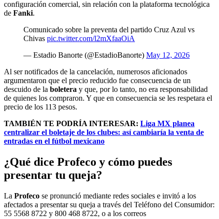
configuración comercial, sin relación con la plataforma tecnológica
de
Fanki
.
Comunicado sobre la preventa del partido Cruz Azul vs
Chivas
pic.twitter.com/l2mXfaaOiA
— Estadio Banorte (@EstadioBanorte)
May 12, 2026
Al ser notificados de la cancelación, numerosos aficionados
argumentaron que el precio reducido fue consecuencia de un
descuido de la
boletera
y que, por lo tanto, no era responsabilidad
de quienes los compraron. Y que en consecuencia se les respetara el
precio de los 113 pesos.
TAMBIÉN TE PODRÍA INTERESAR:
Liga MX planea
centralizar el boletaje de los clubes: así cambiaría la venta de
entradas en el fútbol mexicano
¿Qué dice Profeco y cómo puedes
presentar tu queja?
La
Profeco
se pronunció mediante redes sociales e invitó a los
afectados a presentar su queja a través del Teléfono del Consumidor:
55 5568 8722 y 800 468 8722, o a los correos