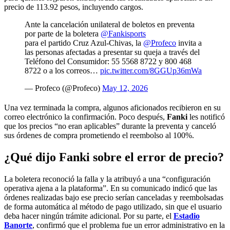
precio de 113.92 pesos, incluyendo cargos.
Ante la cancelación unilateral de boletos en preventa
por parte de la boletera
@Fankisports
para el partido Cruz Azul-Chivas, la
@Profeco
invita a
las personas afectadas a presentar su queja a través del
Teléfono del Consumidor: 55 5568 8722 y 800 468
8722 o a los correos…
pic.twitter.com/8GGUp36mWa
— Profeco (@Profeco)
May 12, 2026
Una vez terminada la compra, algunos aficionados recibieron en su
correo electrónico la confirmación. Poco después,
Fanki
les notificó
que los precios “no eran aplicables” durante la preventa y canceló
sus órdenes de compra prometiendo el reembolso al 100%.
¿Qué dijo Fanki sobre el error de precio?
La boletera reconoció la falla y la atribuyó a una “configuración
operativa ajena a la plataforma”. En su comunicado indicó que las
órdenes realizadas bajo ese precio serían canceladas y reembolsadas
de forma automática al método de pago utilizado, sin que el usuario
deba hacer ningún trámite adicional. Por su parte, el
Estadio
Banorte
, confirmó que el problema fue un error administrativo en la