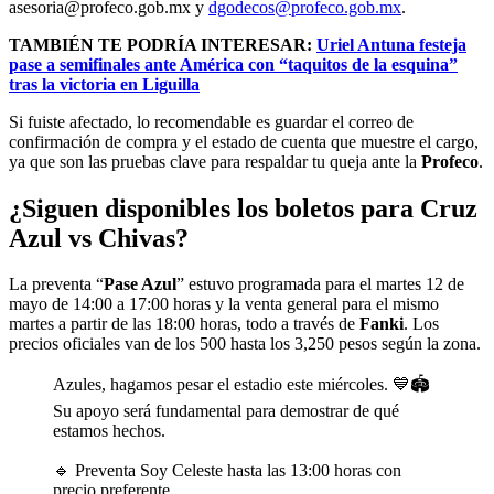
asesoria@profeco.gob.mx y
dgodecos@profeco.gob.mx
.
TAMBIÉN TE PODRÍA INTERESAR:
Uriel Antuna festeja
pase a semifinales ante América con “taquitos de la esquina”
tras la victoria en Liguilla
Si fuiste afectado, lo recomendable es guardar el correo de
confirmación de compra y el estado de cuenta que muestre el cargo,
ya que son las pruebas clave para respaldar tu queja ante la
Profeco
.
¿Siguen disponibles los boletos para Cruz
Azul vs Chivas?
La preventa “
Pase Azul
” estuvo programada para el martes 12 de
mayo de 14:00 a 17:00 horas y la venta general para el mismo
martes a partir de las 18:00 horas, todo a través de
Fanki
. Los
precios oficiales van de los 500 hasta los 3,250 pesos según la zona.
Azules, hagamos pesar el estadio este miércoles. 💙🏟️
Su apoyo será fundamental para demostrar de qué
estamos hechos.
🔹 Preventa Soy Celeste hasta las 13:00 horas con
precio preferente.