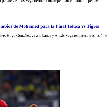
 penales. Alexis Vega define el bicampeonato en tanda de penales.
cambios de Mohamed para la Final Toluca vs Tigres
lave: Hugo González va a la banca y Alexis Vega reaparece tras lesión