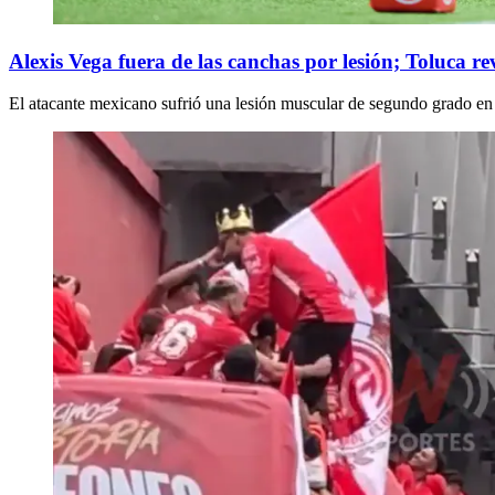
Alexis Vega fuera de las canchas por lesión; Toluca rev
El atacante mexicano sufrió una lesión muscular de segundo grado en 