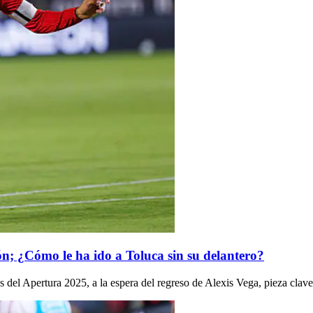
sión; ¿Cómo le ha ido a Toluca sin su delantero?
 del Apertura 2025, a la espera del regreso de Alexis Vega, pieza clave