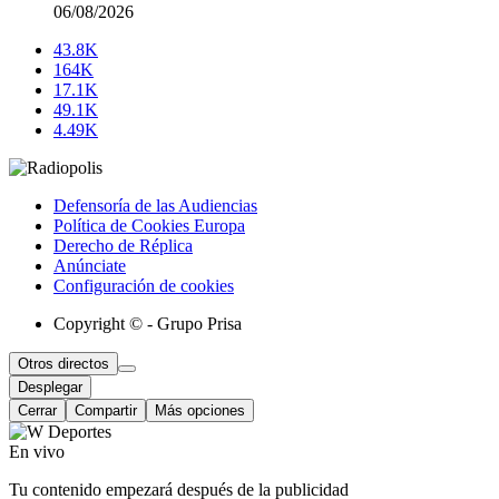
06/08/2026
43.8K
164K
17.1K
49.1K
4.49K
Defensoría de las Audiencias
Política de Cookies Europa
Derecho de Réplica
Anúnciate
Configuración de cookies
Copyright © - Grupo Prisa
Otros directos
Desplegar
Cerrar
Compartir
Más opciones
En vivo
Tu contenido empezará después de la publicidad