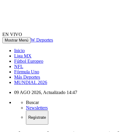
EN VIVO
W Deportes
Mostrar Menú
Inicio
Liga MX
Fútbol Europeo
NFL
Fórmula Uno
Más Deportes
MUNDIAL 2026
09 AGO 2026
,
Actualizado
14:47
Buscar
Newsletters
Regístrate