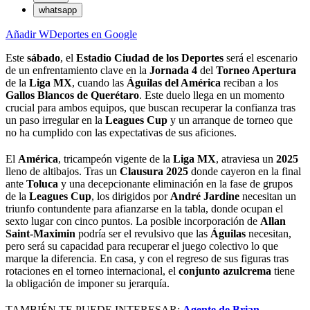
whatsapp
Añadir WDeportes en Google
Este
sábado
, el
Estadio Ciudad de los Deportes
será el escenario
de un enfrentamiento clave en la
Jornada 4
del
Torneo Apertura
de la
Liga MX
, cuando las
Águilas del América
reciban a los
Gallos Blancos de Querétaro
. Este duelo llega en un momento
crucial para ambos equipos, que buscan recuperar la confianza tras
un paso irregular en la
Leagues Cup
y un arranque de torneo que
no ha cumplido con las expectativas de sus aficiones.
El
América
, tricampeón vigente de la
Liga MX
, atraviesa un
2025
lleno de altibajos. Tras un
Clausura 2025
donde cayeron en la final
ante
Toluca
y una decepcionante eliminación en la fase de grupos
de la
Leagues Cup
, los dirigidos por
André Jardine
necesitan un
triunfo contundente para afianzarse en la tabla, donde ocupan el
sexto lugar con cinco puntos. La posible incorporación de
Allan
Saint-Maximin
podría ser el revulsivo que las
Águilas
necesitan,
pero será su capacidad para recuperar el juego colectivo lo que
marque la diferencia. En casa, y con el regreso de sus figuras tras
rotaciones en el torneo internacional, el
conjunto azulcrema
tiene
la obligación de imponer su jerarquía.
TAMBIÉN TE PUEDE INTERESAR:
Agente de Brian