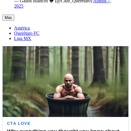
— Gallos Blancos 🐓 (@Club_Queretaro)
August 7,
2025
Más
América
Querétaro FC
Liga MX