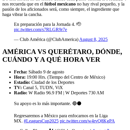
nos recuerda que en el
fútbol mexicano
no hay rival pequeño, y la
pasión de los aficionados será, como siempre, el ingrediente que
haga vibrar la cancha.
En preparación para la Jornada 4. 🫡
pic.twitter.com/s7RLGR9r7e
— Club América (@ClubAmerica)
August 8, 2025
AMÉRICA VS QUERÉTARO, DÓNDE,
CUÁNDO Y A QUÉ HORA VER
Fecha:
Sábado 9 de agosto
Hora:
19:00 Hrs. (Tiempo del Centro de México)
Estadio:
Ciudad de los Deportes
TV:
Canal 5, TUDN, ViX
Radio:
W Radio 96.9 FM | W Deportes 730 AM
Su apoyo es lo más importante. 🔵⚫️
Regresaremos a México para enfocarnos en la Liga
MX.
#LeaguesCup2025
pic.twitter.com/w4rvQ8KgPA