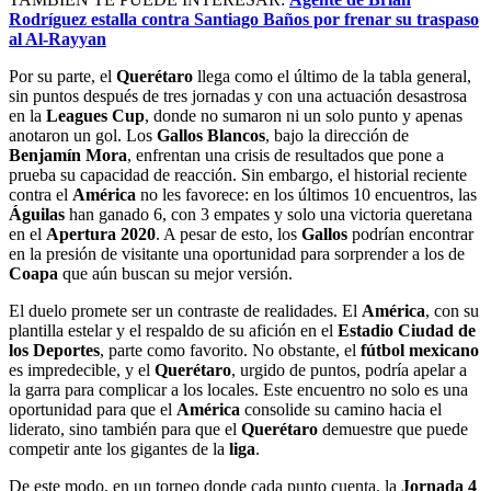
Rodríguez estalla contra Santiago Baños por frenar su traspaso
al Al-Rayyan
Por su parte, el
Querétaro
llega como el último de la tabla general,
sin puntos después de tres jornadas y con una actuación desastrosa
en la
Leagues Cup
, donde no sumaron ni un solo punto y apenas
anotaron un gol. Los
Gallos Blancos
, bajo la dirección de
Benjamín Mora
, enfrentan una crisis de resultados que pone a
prueba su capacidad de reacción. Sin embargo, el historial reciente
contra el
América
no les favorece: en los últimos 10 encuentros, las
Águilas
han ganado 6, con 3 empates y solo una victoria queretana
en el
Apertura 2020
. A pesar de esto, los
Gallos
podrían encontrar
en la presión de visitante una oportunidad para sorprender a los de
Coapa
que aún buscan su mejor versión.
El duelo promete ser un contraste de realidades. El
América
, con su
plantilla estelar y el respaldo de su afición en el
Estadio Ciudad de
los Deportes
, parte como favorito. No obstante, el
fútbol mexicano
es impredecible, y el
Querétaro
, urgido de puntos, podría apelar a
la garra para complicar a los locales. Este encuentro no solo es una
oportunidad para que el
América
consolide su camino hacia el
liderato, sino también para que el
Querétaro
demuestre que puede
competir ante los gigantes de la
liga
.
De este modo, en un torneo donde cada punto cuenta, la
Jornada 4