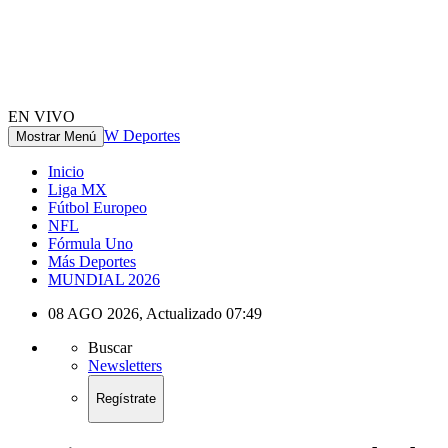
EN VIVO
W Deportes
Mostrar Menú
Inicio
Liga MX
Fútbol Europeo
NFL
Fórmula Uno
Más Deportes
MUNDIAL 2026
08 AGO 2026
,
Actualizado
07:49
Buscar
Newsletters
Regístrate