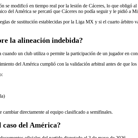
n se modificó en tiempo real por la lesión de Cáceres, lo que obligó al c
ico del América se percató que Cáceres no podía seguir y le pidió a Mi
 reglas de sustitución establecidas por la Liga MX y si el cuarto árbitro
re la alineación indebida?
 cuando un club utiliza o permite la participación de un jugador en con
dimiento del América cumplió con la validación arbitral antes de que lo
o:
la)
e cambiar directamente al equipo clasificado a semifinales.
l caso del América?
documentos oficiales del partido disputado el 3 de mayo de 2026.