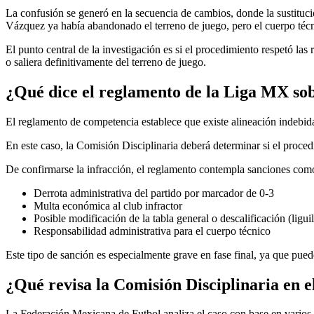
La confusión se generó en la secuencia de cambios, donde la sustitució
Vázquez ya había abandonado el terreno de juego, pero el cuerpo técn
El punto central de la investigación es si el procedimiento respetó las
o saliera definitivamente del terreno de juego.
¿Qué dice el reglamento de la Liga MX sob
El reglamento de competencia establece que existe alineación indebida
En este caso, la Comisión Disciplinaria deberá determinar si el proce
De confirmarse la infracción, el reglamento contempla sanciones com
Derrota administrativa del partido por marcador de 0-3
Multa económica al club infractor
Posible modificación de la tabla general o descalificación (liguil
Responsabilidad administrativa para el cuerpo técnico
Este tipo de sanción es especialmente grave en fase final, ya que pued
¿Qué revisa la Comisión Disciplinaria en e
La Federación Mexicana de Futbol analiza el caso con base en varios 