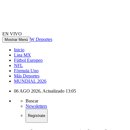
EN VIVO
W Deportes
Mostrar Menú
Inicio
Liga MX
Fútbol Europeo
NFL
Fórmula Uno
Más Deportes
MUNDIAL 2026
06 AGO 2026
,
Actualizado
13:05
Buscar
Newsletters
Regístrate