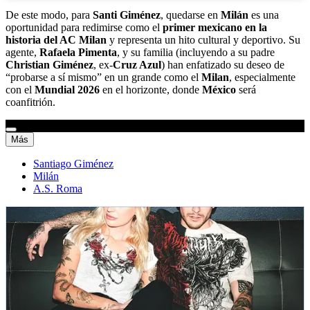
De este modo, para
Santi Giménez
, quedarse en
Milán
es una
oportunidad para redimirse como el
primer mexicano en la
historia del AC Milan
y representa un hito cultural y deportivo. Su
agente,
Rafaela Pimenta
, y su familia (incluyendo a su padre
Christian Giménez
, ex-
Cruz Azul
) han enfatizado su deseo de
“probarse a sí mismo” en un grande como el
Milan
, especialmente
con el
Mundial 2026
en el horizonte, donde
México
será
coanfitrión.
Más
Santiago Giménez
Milán
A.S. Roma