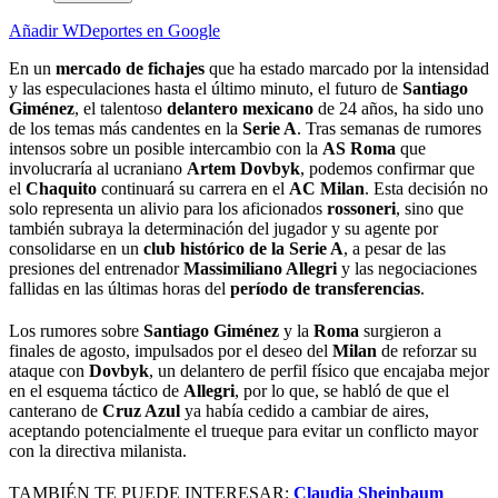
Añadir WDeportes en Google
En un
mercado de fichajes
que ha estado marcado por la intensidad
y las especulaciones hasta el último minuto, el futuro de
Santiago
Giménez
, el talentoso
delantero mexicano
de 24 años, ha sido uno
de los temas más candentes en la
Serie A
. Tras semanas de rumores
intensos sobre un posible intercambio con la
AS Roma
que
involucraría al ucraniano
Artem Dovbyk
, podemos confirmar que
el
Chaquito
continuará su carrera en el
AC Milan
. Esta decisión no
solo representa un alivio para los aficionados
rossoneri
, sino que
también subraya la determinación del jugador y su agente por
consolidarse en un
club histórico de la Serie A
, a pesar de las
presiones del entrenador
Massimiliano Allegri
y las negociaciones
fallidas en las últimas horas del
período de transferencias
.
Los rumores sobre
Santiago Giménez
y la
Roma
surgieron a
finales de agosto, impulsados por el deseo del
Milan
de reforzar su
ataque con
Dovbyk
, un delantero de perfil físico que encajaba mejor
en el esquema táctico de
Allegri
, por lo que, se habló de que el
canterano de
Cruz Azul
ya había cedido a cambiar de aires,
aceptando potencialmente el trueque para evitar un conflicto mayor
con la directiva milanista.
TAMBIÉN TE PUEDE INTERESAR:
Claudia Sheinbaum