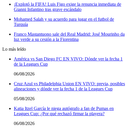
¡Explotó la FIFA! Luis Figo exige la renuncia inmediata de
Gianni Infantino tras grave escándalo
Mohamed Salah y su acuerdo para jugar en el futbol de
Turquía
Franco Mastantuono sale del Real Madrid: José Mourinho da
luz verde a su cesión a la Fiorentina
Lo más leído
América vs San Diego FC EN VIVO: Dónde ver la fecha 1
de la Leagues Cup
06/08/2026
Cruz Azul vs Philadelphia Union EN VIVO: previa, posibles
alineaciones y dónde ver la fecha 1 de la Leagues Cup
05/08/2026
Katia Itzel García le niega autógrafo a fan de Pumas en
Leagues Cup: ¿Por qué rechazó firmar la playera?
06/08/2026