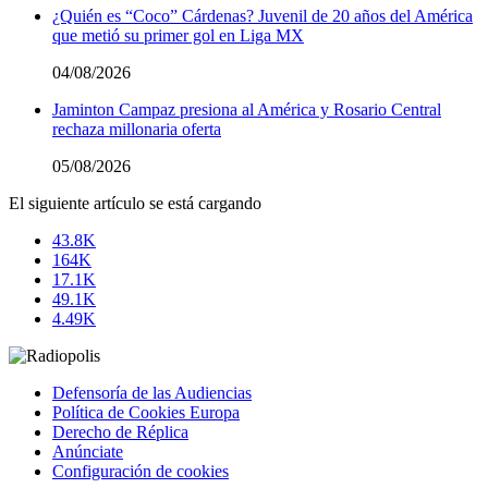
¿Quién es “Coco” Cárdenas? Juvenil de 20 años del América
que metió su primer gol en Liga MX
04/08/2026
Jaminton Campaz presiona al América y Rosario Central
rechaza millonaria oferta
05/08/2026
El siguiente artículo se está cargando
43.8K
164K
17.1K
49.1K
4.49K
Defensoría de las Audiencias
Política de Cookies Europa
Derecho de Réplica
Anúnciate
Configuración de cookies