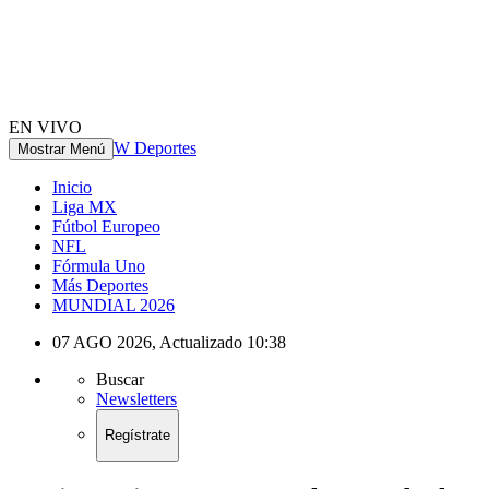
EN VIVO
W Deportes
Mostrar Menú
Inicio
Liga MX
Fútbol Europeo
NFL
Fórmula Uno
Más Deportes
MUNDIAL 2026
07 AGO 2026
,
Actualizado
10:38
Buscar
Newsletters
Regístrate