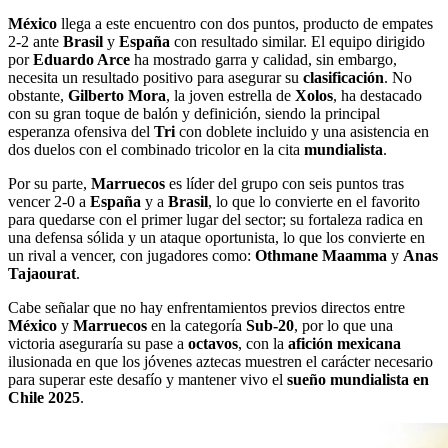
México
llega a este encuentro con dos puntos, producto de empates
2-2 ante
Brasil
y
España
con resultado similar. El equipo dirigido
por
Eduardo Arce
ha mostrado garra y calidad, sin embargo,
necesita un resultado positivo para asegurar su
clasificación
. No
obstante,
Gilberto Mora
, la joven estrella de
Xolos
, ha destacado
con su gran toque de balón y definición, siendo la principal
esperanza ofensiva del
Tri
con doblete incluido y una asistencia en
dos duelos con el combinado tricolor en la cita
mundialista
.
Por su parte,
Marruecos
es líder del grupo con seis puntos tras
vencer 2-0 a
España
y a
Brasil
, lo que lo convierte en el favorito
para quedarse con el primer lugar del sector; su fortaleza radica en
una defensa sólida y un ataque oportunista, lo que los convierte en
un rival a vencer, con jugadores como:
Othmane Maamma
y
Anas
Tajaourat
.
Cabe señalar que no hay enfrentamientos previos directos entre
México
y
Marruecos
en la categoría
Sub-20
, por lo que una
victoria aseguraría su pase a
octavos
, con la
afición mexicana
ilusionada en que los jóvenes aztecas muestren el carácter necesario
para superar este desafío y mantener vivo el
sueño mundialista en
Chile 2025
.