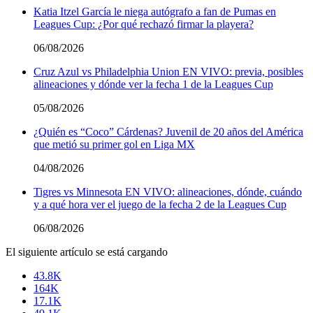
Katia Itzel García le niega autógrafo a fan de Pumas en
Leagues Cup: ¿Por qué rechazó firmar la playera?
06/08/2026
Cruz Azul vs Philadelphia Union EN VIVO: previa, posibles
alineaciones y dónde ver la fecha 1 de la Leagues Cup
05/08/2026
¿Quién es “Coco” Cárdenas? Juvenil de 20 años del América
que metió su primer gol en Liga MX
04/08/2026
Tigres vs Minnesota EN VIVO: alineaciones, dónde, cuándo
y a qué hora ver el juego de la fecha 2 de la Leagues Cup
06/08/2026
El siguiente artículo se está cargando
43.8K
164K
17.1K