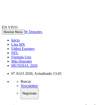
EN VIVO
W Deportes
Mostrar Menú
Inicio
Liga MX
Fútbol Europeo
NFL
Fórmula Uno
Más Deportes
MUNDIAL 2026
07 AGO 2026
,
Actualizado
13:45
Buscar
Newsletters
Regístrate